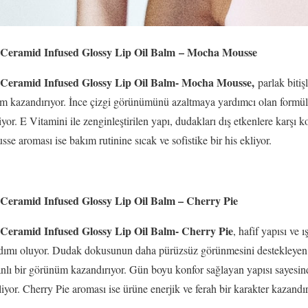
 Ceramid Infused Glossy Lip Oil Balm – Mocha Mousse
 Ceramid Infused Glossy Lip Oil Balm- Mocha Mousse,
parlak bitiş
üm kazandırıyor. İnce çizgi görünümünü azaltmaya yardımcı olan formü
iyor. E Vitamini ile zenginleştirilen yapı, dudakları dış etkenlere karş
se aroması ise bakım rutinine sıcak ve sofistike bir his ekliyor.
 Ceramid Infused Glossy Lip Oil Balm – Cherry Pie
 Ceramid Infused Glossy Lip Oil Balm- Cherry Pie
, hafif yapısı ve 
dımı oluyor. Dudak dokusunun daha pürüzsüz görünmesini destekleyen 
anlı bir görünüm kazandırıyor. Gün boyu konfor sağlayan yapısı sayesi
iliyor. Cherry Pie aroması ise ürüne enerjik ve ferah bir karakter kazandır