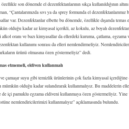
zellikle son dönemde el dezenfektanlarının sıkça kullanıldığının altını 
n, “Çantalarımızda sıvı ya da sprey formunda el dezenfektanlarımız b
allar var. Dezenfektanlar elbette bu dönemde, özellikle dışarıda temas e
ün olduğu kadar az kimyasal içerikli, az kokulu, az boyalı dezenfektanl
i alkol oranı ve bazı kimyasallar da ellerdeki kuruma, çatlama, egzama v
dezenfektan kullanımı sonrası da elleri nemlendirmeliyiz. Nemlendirici
arkaların ürünü olmasına özen göstermeliyiz” dedi.
emas etmemeli, eldiven kullanmalı
ve çamaşır suyu gibi temizlik ürünlerinin çok fazla kimyasal içerdiğin
n mümkün olduğu kadar sulandırarak kullanmalıyız. Bu maddelerin ell
e de içi pamuklu egzama eldiveni kullanmaya özen göstermeliyiz. Yine 
p üstüne nemlendiricilerimizi kullanmalıyız” açıklamasında bulundu.