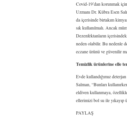
Covid-19’dan korunmak için ö
Uzmanı Dr. Kübra Esen Salma
da içerisinde birtakım kimyas
sık kullanılmalı. Ancak mümk
Dezenfektanların içerisindek
neden olabilir. Bu nedenle 
eczane ürünü ve güvenilir m
Temizlik ürünlerine elle t
Evde kullandığımız deterjan 
Salman, “Bunları kullanırke
eldiven kullanmaya, özellikl
ellerimizi bol su ile yıkayı
PAYLAŞ