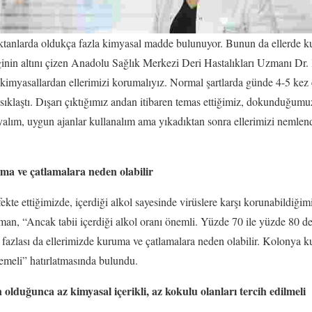
ktanlarda oldukça fazla kimyasal madde bulunuyor. Bunun da ellerde ku
iğinin altını çizen Anadolu Sağlık Merkezi Deri Hastalıkları Uzmanı Dr
myasallardan ellerimizi korumalıyız. Normal şartlarda günde 4-5 kez 
klaştı. Dışarı çıktığımız andan itibaren temas ettiğimiz, dokunduğumuz
yalım, uygun ajanlar kullanalım ama yıkadıktan sonra ellerimizi nemlen
ma ve çatlamalara neden olabilir
ekte ettiğimizde, içerdiği alkol sayesinde virüslere karşı korunabildiğim
n, “Ancak tabii içerdiği alkol oranı önemli. Yüzde 70 ile yüzde 80 de
 fazlası da ellerimizde kuruma ve çatlamalara neden olabilir. Kolonya ku
emeli” hatırlatmasında bulundu.
duğunca az kimyasal içerikli, az kokulu olanları tercih edilmeli