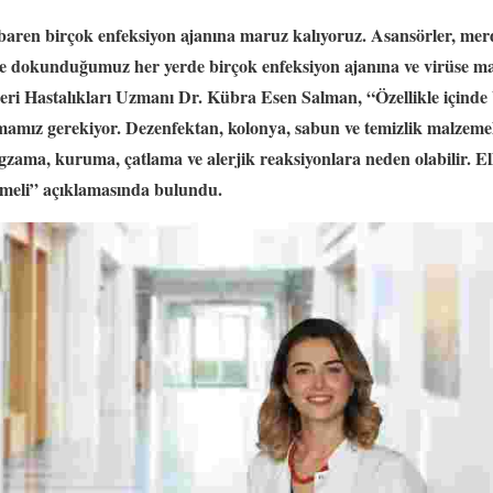
baren birçok enfeksiyon ajanına maruz kalıyoruz. Asansörler, mer
er ve dokunduğumuz her yerde birçok enfeksiyon ajanına ve virüse ma
eri Hastalıkları Uzmanı Dr. Kübra Esen Salman, “Özellikle için
mamız gerekiyor. Dezenfektan, kolonya, sabun ve temizlik malzem
egzama, kuruma, çatlama ve alerjik reaksiyonlara neden olabilir. El
lmeli” açıklamasında bulundu.