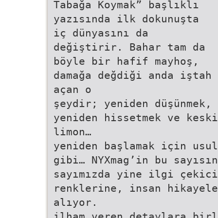
Tabağa Koymak” başlıklı
yazısında ilk dokunuşta
iç dünyasını da
değiştirir. Bahar tam da
böyle bir hafif mayhoş,
damağa değdiği anda iştah
açan o
şeydir; yeniden düşünmek,
yeniden hissetmek ve keski
limon…
yeniden başlamak için usu
gibi… NYXmag’in bu sayısın
sayımızda yine ilgi çekici
renklerine, insan hikayele
alıyor.
ilham veren detaylara birl