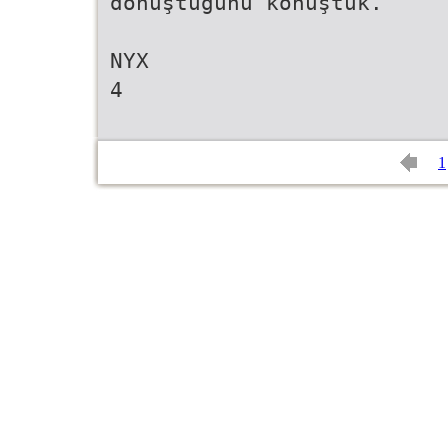
dönüştüğünü konuştuk.
NYX
4
1