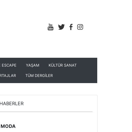
 ESCAPE
YAŞAM
KÜLTÜR SANAT
RTAJLAR
TÜM DERGİLER
HABERLER
MODA