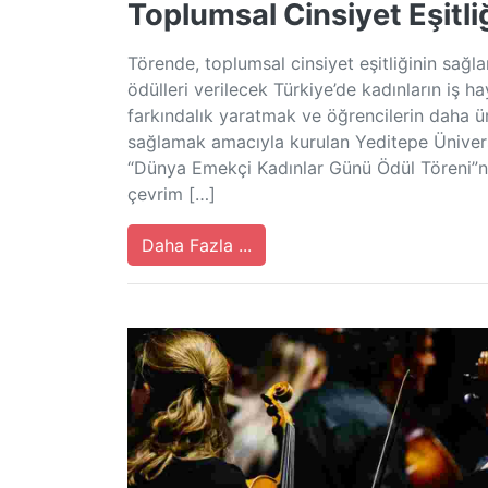
Toplumsal Cinsiyet Eşitliğ
Törende, toplumsal cinsiyet eşitliğinin sağl
ödülleri verilecek Türkiye’de kadınların iş h
farkındalık yaratmak ve öğrencilerin daha ün
sağlamak amacıyla kurulan Yeditepe Ünivers
“Dünya Emekçi Kadınlar Günü Ödül Töreni”ni
çevrim […]
Daha Fazla ...