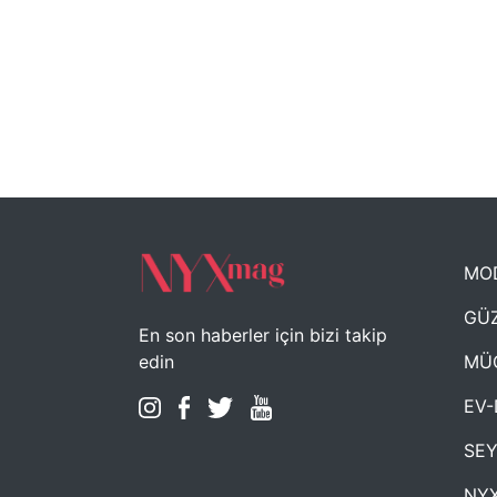
MO
GÜZ
En son haberler için bizi takip
MÜ
edin
EV-
SE
NYX