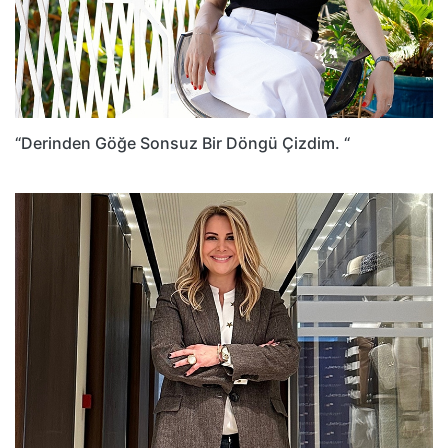
“Derinden Göğe Sonsuz Bir Döngü Çizdim. “