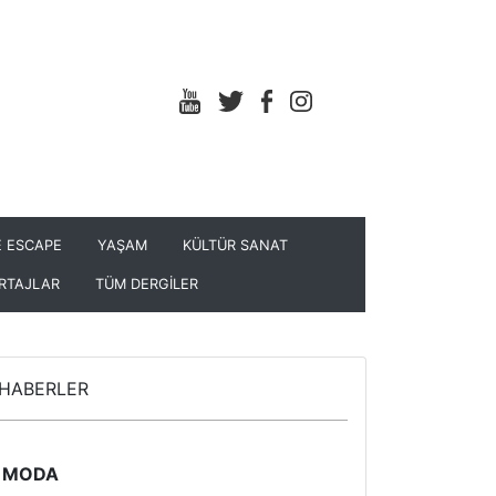
 ESCAPE
YAŞAM
KÜLTÜR SANAT
RTAJLAR
TÜM DERGİLER
HABERLER
MODA