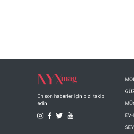
MO
GÜZ
En son haberler için bizi takip
MÜ
edin
EV-
SE