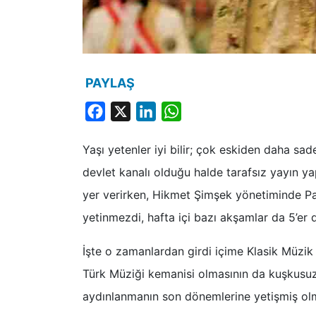
PAYLAŞ
Facebook
X
LinkedIn
WhatsApp
Yaşı yetenler iyi bilir; çok eskiden daha s
devlet kanalı olduğu halde tarafsız yayın y
yer verirken, Hikmet Şimşek yönetiminde P
yetinmezdi, hafta içi bazı akşamlar da 5’er 
İşte o zamanlardan girdi içime Klasik Müzik
Türk Müziği kemanisi olmasının da kuşkusuz e
aydınlanmanın son dönemlerine yetişmiş ol