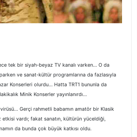
adece tek bir siyah-beyaz TV kanalı varken… O da
aparken ve sanat-kültür programlarına da fazlasıyla
azar Konserleri olurdu… Hatta TRT1 bununla da
dakikalık Minik Konserler yayınlanırdı…
 virüsü… Gerçi rahmetli babamın amatör bir Klasik
tkisi vardı; fakat sanatın, kültürün yüceldiği,
mamın da bunda çok büyük katkısı oldu.