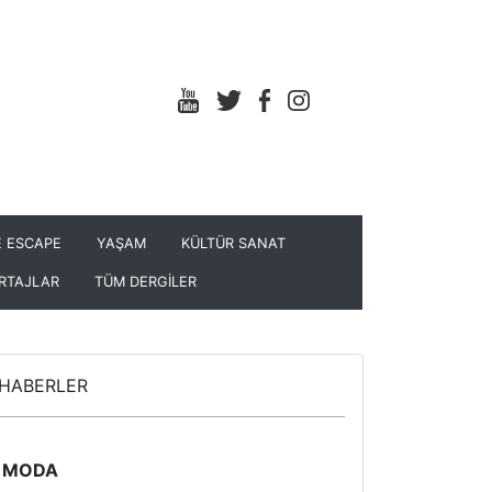
 ESCAPE
YAŞAM
KÜLTÜR SANAT
RTAJLAR
TÜM DERGİLER
HABERLER
MODA