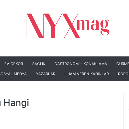
EV-DEKOR
SAĞLIK
GASTRONOMİ - KONAKLAMA
GURME
SOSYAL MEDYA
YAZARLAR
İLHAM VEREN KADINLAR
RÖPO
ı Hangi