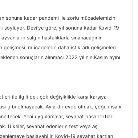
an sonuna kadar pandemi ile zorlu mücadelemizin
 söylüyor. Devi’ye göre, yıl sonuna kadar Kovid-19
 hayvanların salgın hastalıklarla sınanacağının
n gelişmesi, mücadelede daha istikrarlı gelişmeleri
i beklenen sonuçların alınması 2022 yılının Kasım ayını
eri ile ilgili pek çok değişiklikle karşı karşıya
kisi gibi olmayacak. Aylardır evde olmak, çoğu insanı
öneltecek. Yeni uygulamalar, seyahat pasaportları
k. Ülkeler, seyahat edenlerin test veya aşı
enlemeye başlayabilir. Kovid-19 seyahat kartları,