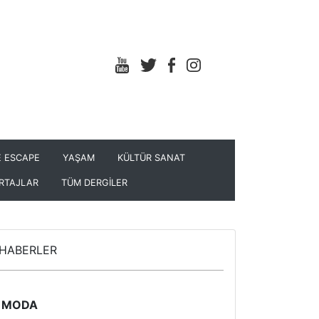
 ESCAPE
YAŞAM
KÜLTÜR SANAT
RTAJLAR
TÜM DERGİLER
HABERLER
MODA