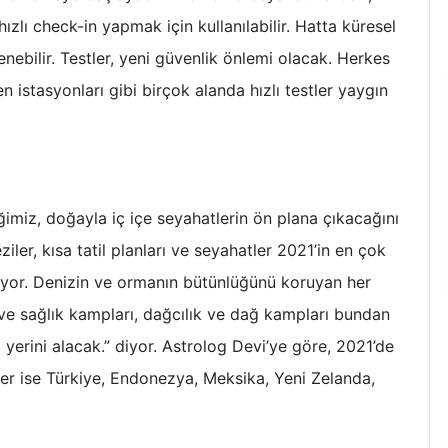
ızlı check-in yapmak için kullanılabilir. Hatta küresel
tenebilir. Testler, yeni güvenlik önlemi olacak. Herkes
en istasyonları gibi birçok alanda hızlı testler yaygın
miz, doğayla iç içe seyahatlerin ön plana çıkacağını
ler, kısa tatil planları ve seyahatler 2021’in en çok
nüyor. Denizin ve ormanın bütünlüğünü koruyan her
ve sağlık kampları, dağcılık ve dağ kampları bundan
 yerini alacak.” diyor. Astrolog Devi’ye göre, 2021’de
er ise Türkiye, Endonezya, Meksika, Yeni Zelanda,