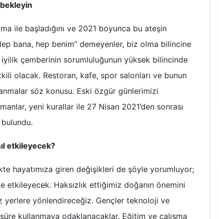
 bekleyin
tulma ile başladığını ve 2021 boyunca bu ateşin
ep bana, hep benim” demeyenler, biz olma bilincine
r, iyilik çemberinin sorumluluğunun yüksek bilincinde
kili olacak. Restoran, kafe, spor salonları ve bunun
lanmalar söz konusu. Eski özgür günlerimizi
manlar, yeni kurallar ile 27 Nisan 2021’den sonrası
 bulundu.
ıl etkileyecek?
kte hayatımıza giren değişikleri de şöyle yorumluyor;
e etkileyecek. Haksızlık ettiğimiz doğanın önemini
z yerlere yönlendireceğiz. Gençler teknoloji ve
 süre kullanmaya odaklanacaklar. Eğitim ve çalışma