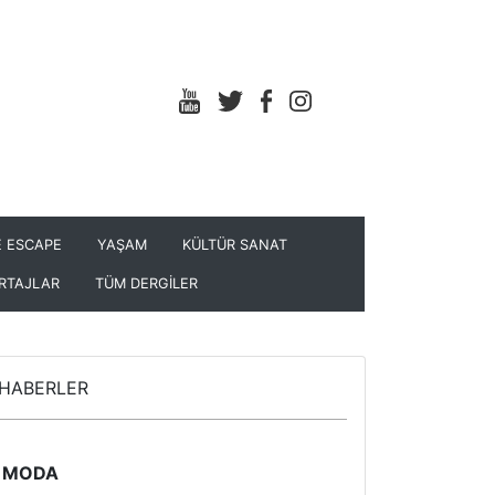
 ESCAPE
YAŞAM
KÜLTÜR SANAT
RTAJLAR
TÜM DERGİLER
HABERLER
MODA