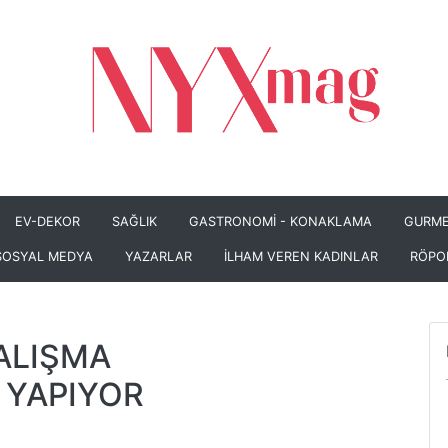
EV-DEKOR
SAĞLIK
GASTRONOMİ - KONAKLAMA
GURME
SOSYAL MEDYA
YAZARLAR
İLHAM VEREN KADINLAR
RÖPO
ALIŞMA
 YAPIYOR