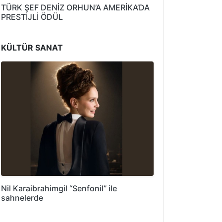
TÜRK ŞEF DENİZ ORHUN’A AMERİKA’DA
PRESTİJLİ ÖDÜL
KÜLTÜR SANAT
Nil Karaibrahimgil “Senfonil” ile
sahnelerde