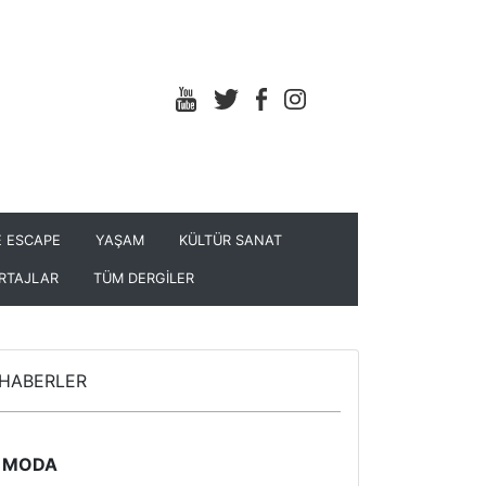
 ESCAPE
YAŞAM
KÜLTÜR SANAT
RTAJLAR
TÜM DERGİLER
HABERLER
MODA