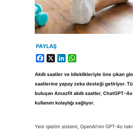
PAYLAŞ
Facebook
X
LinkedIn
WhatsApp
Akıllı saatler ve bileklikleriyle öne çıkan g
saatlerine yapay zeka desteği getiriyor. T
buluşan Amazfit akıllı saatler, ChatGPT-4o
kullanım kolaylığı sağlıyor.
Yeni işletim sistemi, OpenAI’nin GPT-4o tek