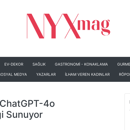
EV-DEKOR
SAĞLIK
GASTRONOMİ - KONAKLAMA
GURME
SOSYAL MEDYA
YAZARLAR
İLHAM VEREN KADINLAR
RÖPO
r, ChatGPT-4o
ği Sunuyor