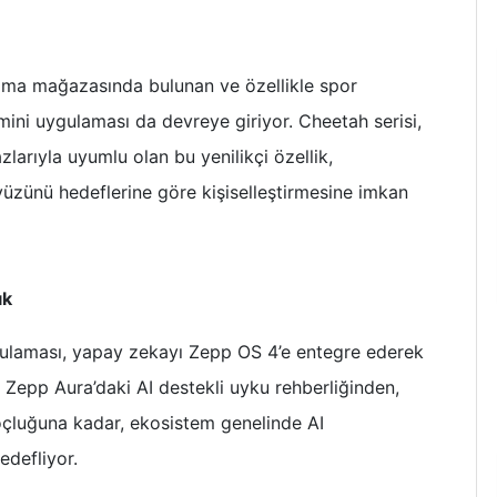
ama mağazasında bulunan ve özellikle spor
ini uygulaması da devreye giriyor. Cheetah serisi,
larıyla uyumlu olan bu yenilikçi özellik,
yüzünü hedeflerine göre kişiselleştirmesine imkan
ık
gulaması, yapay zekayı Zepp OS 4’e entegre ederek
. Zepp Aura’daki AI destekli uyku rehberliğinden,
oçluğuna kadar, ekosistem genelinde AI
edefliyor.