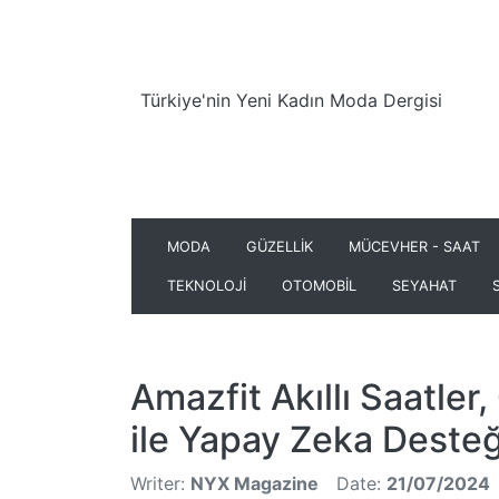
Türkiye'nin Yeni Kadın Moda Dergisi
MODA
GÜZELLİK
MÜCEVHER - SAAT
TEKNOLOJİ
OTOMOBİL
SEYAHAT
Amazfit Akıllı Saatle
ile Yapay Zeka Deste
Writer:
NYX Magazine
Date:
21/07/2024