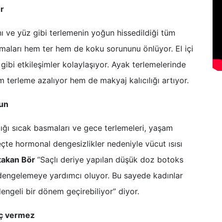
r
anı ve yüz gibi terlemenin yoğun hissedildiği tüm
amaları hem ter hem de koku sorununu önlüyor. El içi
gibi etkileşimler kolaylaşıyor. Ayak terlemelerinde
m terleme azalıyor hem de makyaj kalıcılığı artıyor.
gun
ğı sıcak basmaları ve gece terlemeleri, yaşam
reçte hormonal dengesizlikler nedeniyle vücut ısısı
Atakan Bör
“Saçlı deriye yapılan düşük doz botoks
ı dengelemeye yardımcı oluyor. Bu sayede kadınlar
ngeli bir dönem geçirebiliyor” diyor.
uç vermez