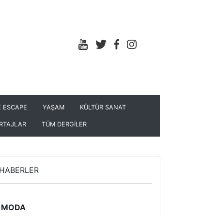
 ESCAPE
YAŞAM
KÜLTÜR SANAT
RTAJLAR
TÜM DERGİLER
HABERLER
MODA