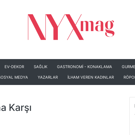
EV-DEKOR
SAĞLIK
GASTRONOMİ - KONAKLAMA
GURME
SOSYAL MEDYA
YAZARLAR
İLHAM VEREN KADINLAR
RÖPO
a Karşı