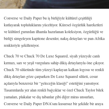
Converse ve Daily Paper bu iş birliğiyle kültürel çeşitliliği
kutlayarak topluluklarını yüceltiyor. Küresel özgürlük hareketleri
ve kültürel gururdan ilhamla hazırlanan koleksiyon, özgürlüğü ve
birliği simgeleyen kapitone desenler, nakış detayları ve pan-Afrika
renkleriyle şekilleniyor.
Chuck 70 ve Chuck 70 De Luxe Squared, siyah yüzeyde canlı
kırmızı, sarı ve yeşil vurgulara sahip dikiş detaylarıyla öne çıkıyor.
Chuck 70 silüetinde tüm yüzeyi kaplayan kalkan logosu ve renkli
dikiş detayları göze çarparken De Luxe Squared silüeti, cesur
açılarıyla benzersiz bir “geleceğin klasiği” estetiğini yansıtıyor.
Tasarımlarda yer alan renkli bağcıklar ve özel Chuck Taylor bilek
yamaları, plakalar ve dış tabanlar gibi diğer miras unsurları,
Converse ve Daily Paper DNA’sını kusursuz bir şekilde bir araya