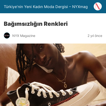
Türkiye'nin Yeni Kadın Moda Dergisi – NYXmag
Bağımsızlığın Renkleri
NYX Magazine
2 yıl önce