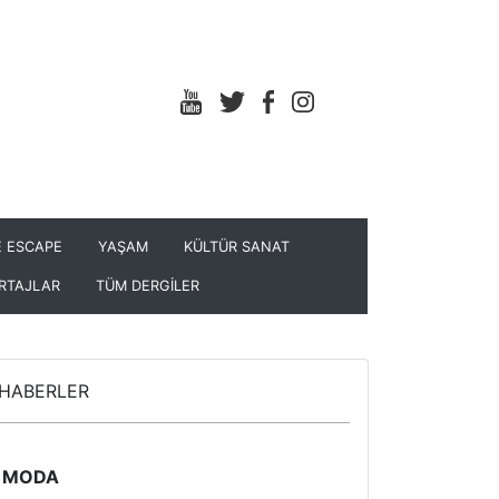
 ESCAPE
YAŞAM
KÜLTÜR SANAT
RTAJLAR
TÜM DERGİLER
HABERLER
MODA