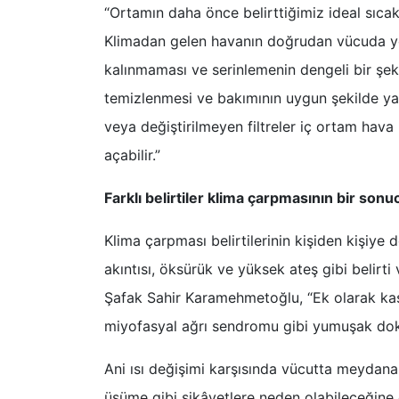
“Ortamın daha önce belirttiğimiz ideal sıca
Klimadan gelen havanın doğrudan vücuda yö
kalınmaması ve serinlemenin dengeli bir şek
temizlenmesi ve bakımının uygun şekilde ya
veya değiştirilmeyen filtreler iç ortam hava
açabilir.”
Farklı belirtiler klima çarpmasının bir sonuc
Klima çarpması belirtilerinin kişiden kişiye 
akıntısı, öksürük ve yüksek ateş gibi belirti
Şafak Sahir Karamehmetoğlu, “Ek olarak kas ağ
miyofasyal ağrı sendromu gibi yumuşak doku 
Ani ısı değişimi karşısında vücutta meydana 
üşüme gibi şikâyetlere neden olabileceğine