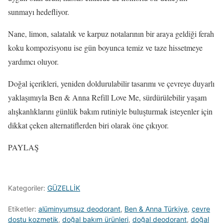
sunmayı hedefliyor.
Nane, limon, salatalık ve karpuz notalarının bir araya geldiği ferah
koku kompozisyonu ise gün boyunca temiz ve taze hissetmeye
yardımcı oluyor.
Doğal içerikleri, yeniden doldurulabilir tasarımı ve çevreye duyarlı
yaklaşımıyla Ben & Anna Refill Love Me, sürdürülebilir yaşam
alışkanlıklarını günlük bakım rutiniyle buluşturmak isteyenler için
dikkat çeken alternatiflerden biri olarak öne çıkıyor.
PAYLAŞ
Kategoriler:
GÜZELLİK
Etiketler:
alüminyumsuz deodorant
,
Ben & Anna Türkiye
,
çevre
dostu kozmetik
,
doğal bakım ürünleri
,
doğal deodorant
,
doğal