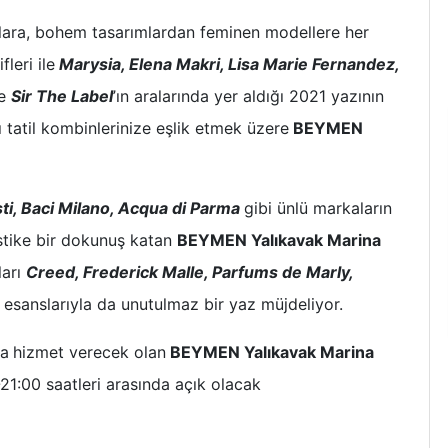
lara, bohem tasarımlardan feminen modellere her
leri ile
Marysia, Elena Makri, Lisa Marie Fernandez,
e
Sir The Label
’ın aralarında yer aldığı 2021 yazının
 tatil kombinlerinize eşlik etmek üzere
BEYMEN
ti, Baci Milano, Acqua di Parma
gibi ünlü markaların
istike bir dokunuş katan
BEYMEN Yalıkavak Marina
ları
Creed, Frederick Malle, Parfums de Marly,
ci esanslarıyla da unutulmaz bir yaz müjdeliyor.
da
hizmet verecek olan
BEYMEN Yalıkavak Marina
-21:00 saatleri arasında açık olacak