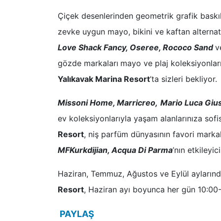
Çiçek desenlerinden geometrik grafik baskı
zevke uygun mayo, bikini ve kaftan alternatif
Love Shack Fancy, Oseree, Rococo Sand
v
gözde markaları
mayo ve plaj koleksiyonları
Yalıkavak Marina Resort
’ta sizleri bekliyor.
Missoni Home, Marricreo,
Mario Luca Gius
ev koleksiyonlarıyla yaşam alanlarınıza sof
Resort
, niş parfüm dünyasının favori marka
MFKurkdijian, Acqua Di Parma
’nın etkileyi
Haziran, Temmuz, Ağustos ve Eylül ayların
Resort
, Haziran ayı boyunca her gün 10:00
PAYLAŞ