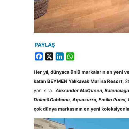
PAYLAŞ
Facebook
X
LinkedIn
WhatsApp
Her yıl, dünyaca ünlü markaların en yeni ve
katan BEYMEN Yalıkavak Marina Resort,
2
yanı sıra
Alexander McQueen,
Balenciaga,
Dolce&Gabbana,
Aquazurra,
Emilio Pucci,
çok dünya markasının en yeni koleksiyonla