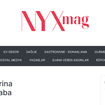
EV-DEKOR
SAĞLIK
GASTRONOMİ - KONAKLAMA
GURME
SOSYAL MEDYA
YAZARLAR
İLHAM VEREN KADINLAR
RÖPO
rina
haba