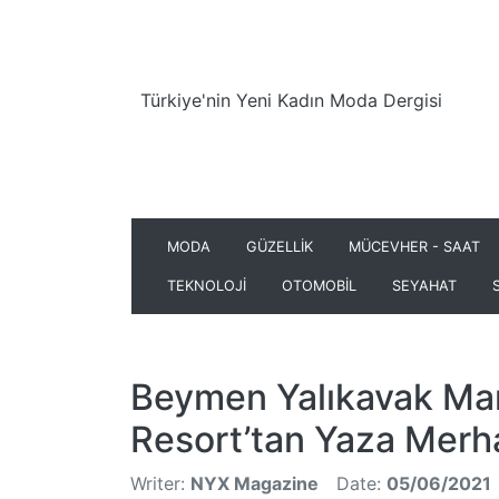
Türkiye'nin Yeni Kadın Moda Dergisi
MODA
GÜZELLİK
MÜCEVHER - SAAT
TEKNOLOJİ
OTOMOBİL
SEYAHAT
Beymen Yalıkavak Ma
Resort’tan Yaza Mer
Writer:
NYX Magazine
Date:
05/06/2021