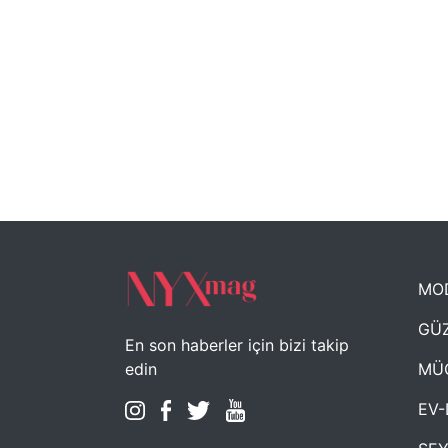
MO
GÜZ
En son haberler için bizi takip
MÜ
edin
EV-