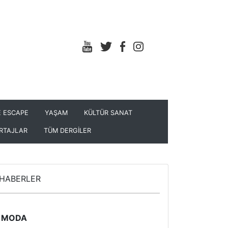
 ESCAPE
YAŞAM
KÜLTÜR SANAT
RTAJLAR
TÜM DERGİLER
HABERLER
MODA