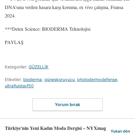
DNA’sına verilen hasara karşı koruma, ex vivo çalışma, Fransa
2024.
***Detox Science: BIODERMA Teknolojisi
PAYLAŞ
Kategoriler:
GÜZELLİK
Etiketler:
bioderma
,
güneşkoruyucu
,
photodermxdefense
,
ultrafluidspf50
Yorum bırak
Türkiye'nin Yeni Kadın Moda Dergisi – NYXmag
Yukarı dön