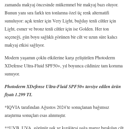
zamanda makyaj öncesinde mükemmel bir makyaj bazı oluyor.
Bunun yanı sıra farklı ten tonlarına özel üç renk alternatifi
sunuluyor: açık tenler için Very Light, buğday tenli ciltler için
Light, esmer ve bronz tenli ciltler için ise Golden. Her ton
seçeneği, gün boyu sağlıklı görünen bir cilt ve uzun süre kalıcı
makyaj etkisi sağlıyor.
Modern yaşamın çoklu etkilerine karşı geliştirilen Photoderm
XDefense Ultra-Fluid SPF50+, yıl boyunca cildinize tam koruma
sunuyor.
Photoderm XDefense Ultra-Fluid SPF50+ tavsiye edilen ürün
fiyatı 1.299 TL
*IQVIA tarafından Ağustos 2024’te sonuçlanan bağımsız
araştırma sonuçları esas alınmıştır.
**UVB, UVA, görünür ışık ve kızılötesi ışığa maruz bırakılan cilt