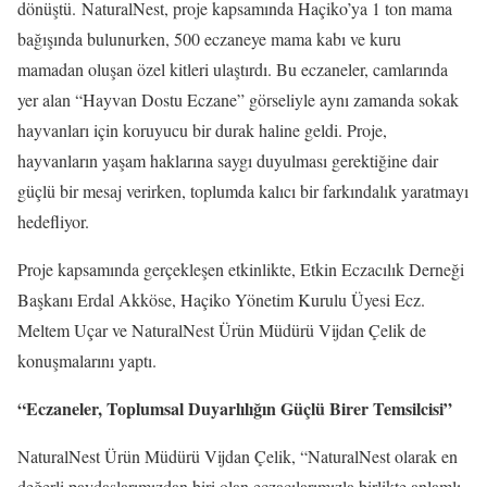
dönüştü.
NaturalNest, proje kapsamında Haçiko’ya 1 ton mama
bağışında bulunurken, 500 eczaneye mama kabı ve kuru
mamadan oluşan özel kitleri ulaştırdı. Bu eczaneler, camlarında
yer alan “Hayvan Dostu Eczane” görseliyle aynı zamanda sokak
hayvanları için koruyucu bir durak haline geldi. Proje,
hayvanların yaşam haklarına saygı duyulması gerektiğine dair
güçlü bir mesaj verirken, toplumda kalıcı bir farkındalık yaratmayı
hedefliyor.
Proje kapsamında gerçekleşen etkinlikte, Etkin Eczacılık Derneği
Başkanı Erdal Akköse, Haçiko Yönetim Kurulu Üyesi Ecz.
Meltem Uçar ve NaturalNest Ürün Müdürü Vijdan Çelik de
konuşmalarını yaptı.
“Eczaneler, Toplumsal Duyarlılığın Güçlü Birer Temsilcisi”
NaturalNest Ürün Müdürü Vijdan Çelik, “NaturalNest olarak en
değerli paydaşlarımızdan biri olan eczacılarımızla birlikte anlamlı