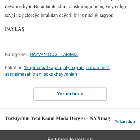
devam ediyor. Bu anlamlı adım, oluşturduğu bilinç ve yaydığı
sevgi ile geleceğe bırakılan değerli bir iz niteliği taşıyor.
PAYLAŞ
Kategoriler:
HAYVAN DOSTLARIMIZ
Etiketler:
1kapmama1kapsu
,
alyırsgrup
,
naturalnest
,
satınalmasahiplen
,
sokakhayvanları
Yorum bırak
Türkiye'nin Yeni Kadın Moda Dergisi – NYXmag
Yukarı dön
Exit mobile version