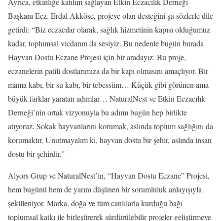
Ayrıca, etkinliğe katılım sağlayan Etkin Eczacılık Derneği
Başkanı Ecz. Erdal Akköse, projeye olan desteğini şu sözlerle dile
getirdi: “Biz eczacılar olarak, sağlık hizmetinin kapısı olduğumuz
kadar, toplumsal vicdanın da sesiyiz. Bu nedenle bugün burada
Hayvan Dostu Eczane Projesi için bir aradayız. Bu proje,
eczanelerin patili dostlarımıza da bir kapı olmasını amaçlıyor. Bir
mama kabı, bir su kabı, bir tebessüm… Küçük gibi görünen ama
büyük farklar yaratan adımlar… NaturalNest ve Etkin Eczacılık
Derneği’nin ortak vizyonuyla bu adımı bugün hep birlikte
atıyoruz. Sokak hayvanlarını korumak, aslında toplum sağlığını da
korumaktır. Unutmayalım ki, hayvan dostu bir şehir, aslında insan
dostu bir şehirdir.”
Alyors Grup ve NaturalNest’in, “Hayvan Dostu Eczane” Projesi,
hem bugünü hem de yarını düşünen bir sorumluluk anlayışıyla
şekilleniyor. Marka, doğa ve tüm canlılarla kurduğu bağı
toplumsal katkı ile birleştirerek sürdürülebilir projeler geliştirmeye