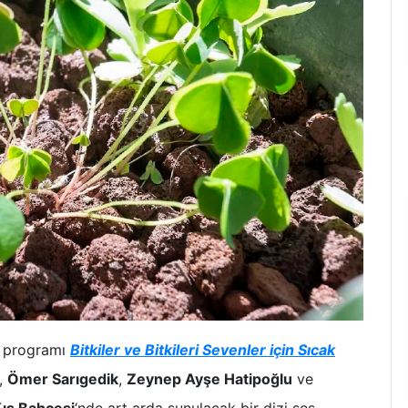
ni programı
Bitkiler ve Bitkileri Sevenler için Sıcak
,
Ömer Sarıgedik
,
Zeynep Ayşe Hatipoğlu
ve