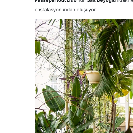
Passepartout Duo
’nun
Salt Beyoğlu
’ndaki
K
enstalasyonundan oluşuyor.