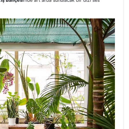
ış Bahçesi
‘nde art arda sunulacak bir dizi ses