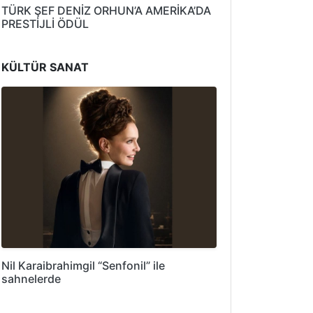
TÜRK ŞEF DENİZ ORHUN’A AMERİKA’DA
PRESTİJLİ ÖDÜL
KÜLTÜR SANAT
Nil Karaibrahimgil “Senfonil” ile
sahnelerde