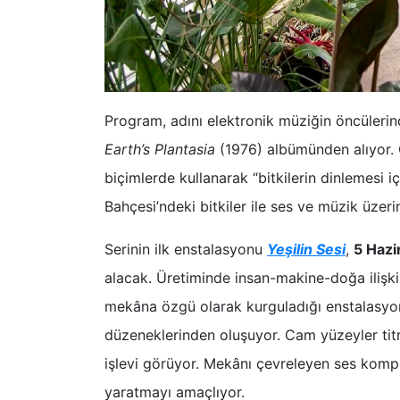
Program, adını elektronik müziğin öncülerind
Earth’s Plantasia
(1976) albümünden alıyor. Ga
biçimlerde kullanarak “bitkilerin dinlemesi i
Bahçesi’ndeki bitkiler ile ses ve müzik üzerin
Serinin ilk enstalasyonu
Yeşilin Sesi
,
5 Haz
alacak. Üretiminde insan-makine-doğa ilişki
mekâna özgü olarak kurguladığı enstalasyon,
düzeneklerinden oluşuyor. Cam yüzeyler titre
işlevi görüyor. Mekânı çevreleyen ses kompo
yaratmayı amaçlıyor.