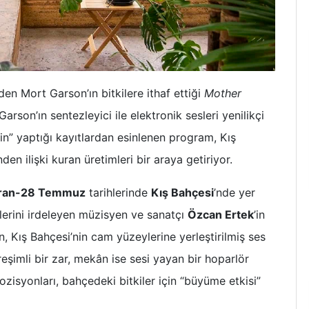
en Mort Garson’ın bitkilere ithaf ettiği
Mother
rson’ın sentezleyici ile elektronik sesleri yenilikçi
çin” yaptığı kayıtlardan esinlenen program, Kış
den ilişki kuran üretimleri bir araya getiriyor.
iran-28 Temmuz
tarihlerinde
Kış Bahçesi
’nde yer
lerini irdeleyen müzisyen ve sanatçı
Özcan Ertek
’in
 Kış Bahçesi’nin cam yüzeylerine yerleştirilmiş ses
şimli bir zar, mekân ise sesi yayan bir hoparlör
zisyonları, bahçedeki bitkiler için “büyüme etkisi”