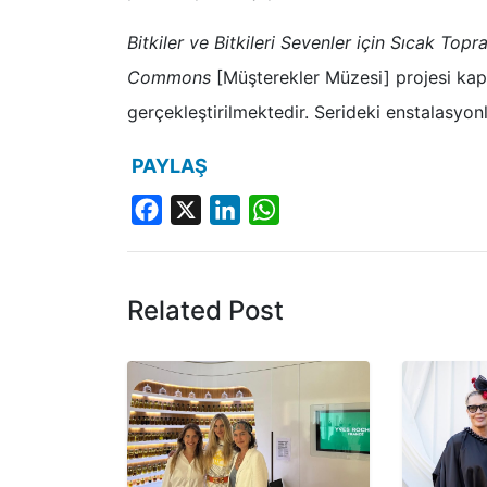
Bitkiler ve Bitkileri Sevenler için Sıcak Topr
Commons
[Müşterekler Müzesi] projesi ka
gerçekleştirilmektedir. Serideki enstalasyo
PAYLAŞ
Facebook
X
LinkedIn
WhatsApp
Related Post