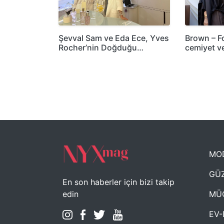
Şevval Sam ve Eda Ece, Yves
Brown – F
Rocher’nin Doğduğu…
cemiyet v
MO
GÜZ
En son haberler için bizi takip
MÜ
edin
EV-