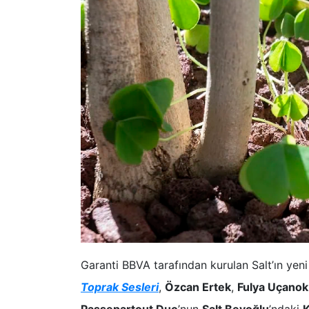
Garanti BBVA tarafından kurulan Salt’ın ye
Toprak Sesleri
,
Özcan Ertek
,
Fulya Uçanok