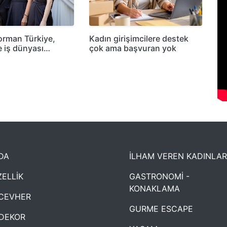
orman Türkiye,
Kadın girişimcilere destek
e iş dünyası…
çok ama başvuran yok
DA
İLHAM VEREN KADINLAR
ELLİK
GASTRONOMİ -
KONAKLAMA
CEVHER
GURME ESCAPE
DEKOR