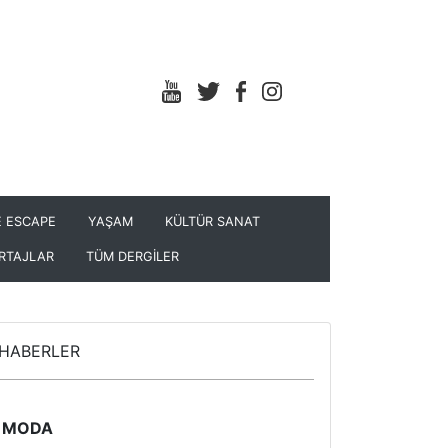
 ESCAPE
YAŞAM
KÜLTÜR SANAT
RTAJLAR
TÜM DERGİLER
HABERLER
MODA