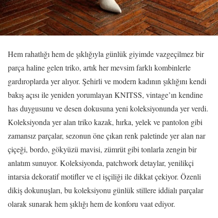
Hem rahatlığı hem de şıklığıyla günlük giyimde vazgeçilmez bir
parça haline gelen triko, artık her mevsim farklı kombinlerle
gardıroplarda yer alıyor. Şehirli ve modern kadının şıklığını kendi
bakış açısı ile yeniden yorumlayan KNITSS, vintage’ın kendine
has duygusunu ve desen dokusuna yeni koleksiyonunda yer verdi.
Koleksiyonda yer alan triko kazak, hırka, yelek ve pantolon gibi
zamansız parçalar, sezonun öne çıkan renk paletinde yer alan nar
çiçeği, bordo, gökyüzü mavisi, zümrüt gibi tonlarla zengin bir
anlatım sunuyor. Koleksiyonda, patchwork detaylar, yenilikçi
intarsia dekoratif motifler ve el işçiliği ile dikkat çekiyor. Özenli
dikiş dokunuşları, bu koleksiyonu günlük stillere iddialı parçalar
olarak sunarak hem şıklığı hem de konforu vaat ediyor.