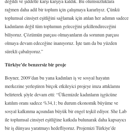
değildi ve şiddetle karşı karşıya kaldık. Bu olumsuzluklara
rağmen daha adil bir toplum için çalışmaya kararlıyız. Çünkü
toplumsal cinsiyet eşitliğini sağlamak için atılan her adımın sadece
kadınların değil tüm toplumun geleceğini şekillendireceğini
biliyoruz. Çözümün parçası olmayanların da sorunun parçası
olmaya devam edeceğine inanıyoruz. İşte tam da bu yüzden
sürekli çabalıyoruz.”
Türkiye’de benzersiz bir proje
Boyner, 2009’dan bu yana kadınları iş ve sosyal hayatın
merkezine yerleştiren birçok etkileyici projeye imza attıklarını
belirterek şöyle devam etti: “Ülkemizde kadınların işgücüne
katılım oranı sadece %34,1; bu durum ekonomik büyüme ve
sosyal kalkınma açısından büyük bir engel teşkil ediyor. She Lab
ile toplumsal cinsiyet eşitliğine katkıda bulunarak daha kapsayıcı
bir iş dünyası yaratmayı hedefliyoruz. Projemizi Türkiye’de