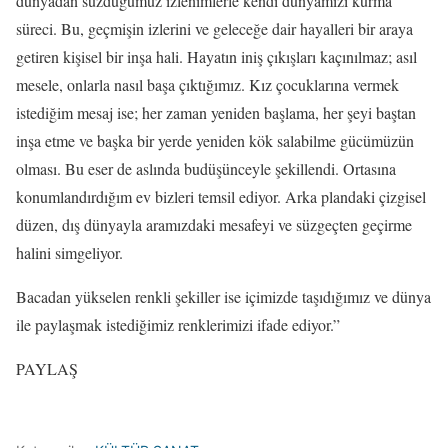
dünyadan süzdüğümüz izlenimlerle kendi dünyamızı kurma
süreci. Bu, geçmişin izlerini ve geleceğe dair hayalleri bir araya
getiren kişisel bir inşa hali. Hayatın iniş çıkışları kaçınılmaz; asıl
mesele, onlarla nasıl başa çıktığımız. Kız çocuklarına vermek
istediğim mesaj ise; her zaman yeniden başlama, her şeyi baştan
inşa etme ve başka bir yerde yeniden kök salabilme gücümüzün
olması. Bu eser de aslında budüşünceyle şekillendi. Ortasına
konumlandırdığım ev bizleri temsil ediyor. Arka plandaki çizgisel
düzen, dış dünyayla aramızdaki mesafeyi ve süzgeçten geçirme
halini simgeliyor.
Bacadan yükselen renkli şekiller ise içimizde taşıdığımız ve dünya
ile paylaşmak istediğimiz renklerimizi ifade ediyor.”
PAYLAŞ