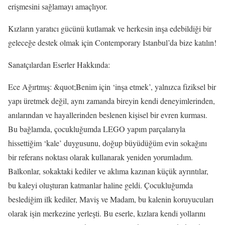
erişmesini sağlamayı amaçlıyor.
Kızların yaratıcı gücünü kutlamak ve herkesin inşa edebildiği bir
geleceğe destek olmak için Contemporary Istanbul’da bize katılın!
Sanatçılardan Eserler Hakkında:
Ece Ağırtmış: &quot;Benim için ‘inşa etmek’, yalnızca fiziksel bir
yapı üretmek değil, aynı zamanda bireyin kendi deneyimlerinden,
anılarından ve hayallerinden beslenen kişisel bir evren kurması.
Bu bağlamda, çocukluğumda LEGO yapım parçalarıyla
hissettiğim ‘kale’ duygusunu, doğup büyüdüğüm evin sokağını
bir referans noktası olarak kullanarak yeniden yorumladım.
Balkonlar, sokaktaki kediler ve aklıma kazınan küçük ayrıntılar,
bu kaleyi oluşturan katmanlar haline geldi. Çocukluğumda
beslediğim ilk kediler, Maviş ve Madam, bu kalenin koruyucuları
olarak işin merkezine yerleşti. Bu eserle, kızlara kendi yollarını