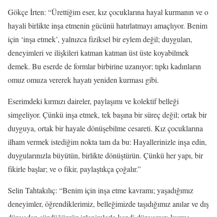
Gökçe İrten: “Ürettiğim eser, kız çocuklarına hayal kurmanın ve o
hayali birlikte inşa etmenin gücünü hatırlatmayı amaçlıyor. Benim
için ‘inşa etmek’, yalnızca fiziksel bir eylem değil; duyguları,
deneyimleri ve ilişkileri katman katman üst üste koyabilmek
demek. Bu eserde de formlar birbirine uzanıyor; tıpkı kadınların
omuz omuza vererek hayatı yeniden kurması gibi.
Eserimdeki kırmızı daireler, paylaşımı ve kolektif belleği
simgeliyor. Çünkü inşa etmek, tek başına bir süreç değil; ortak bir
duyguya, ortak bir hayale dönüşebilme cesareti. Kız çocuklarına
ilham vermek istediğim nokta tam da bu: Hayallerinizle inşa edin,
duygularınızla büyütün, birlikte dönüştürün. Çünkü her yapı, bir
fikirle başlar; ve o fikir, paylaştıkça çoğalır.”
Selin Tahtakılıç: “Benim için inşa etme kavramı; yaşadığımız
deneyimler, öğrendiklerimiz, belleğimizde taşıdığımız anılar ve dış