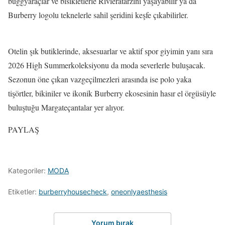
buggyaraçlar ve bisikletlerle Rivieratarzını yaşayabilir ya da
Burberry logolu teknelerle sahil şeridini keşfe çıkabilirler.
Otelin şık butiklerinde, aksesuarlar ve aktif spor giyimin yanı sıra
2026 High Summerkoleksiyonu da moda severlerle buluşacak.
Sezonun öne çıkan vazgeçilmezleri arasında ise polo yaka
tişörtler, bikiniler ve ikonik Burberry ekosesinin hasır el örgüsüyle
buluştuğu Margateçantalar yer alıyor.
PAYLAŞ
Kategoriler:
MODA
Etiketler:
burberryhousecheck
,
oneonlyaesthesis
Yorum bırak