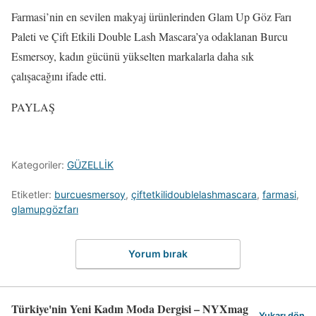
Farmasi’nin en sevilen makyaj ürünlerinden Glam Up Göz Farı
Paleti ve Çift Etkili Double Lash Mascara’ya odaklanan Burcu
Esmersoy, kadın gücünü yükselten markalarla daha sık
çalışacağını ifade etti.
PAYLAŞ
Kategoriler:
GÜZELLİK
Etiketler:
burcuesmersoy
,
çiftetkilidoublelashmascara
,
farmasi
,
glamupgözfarı
Yorum bırak
Türkiye'nin Yeni Kadın Moda Dergisi – NYXmag
Yukarı dön