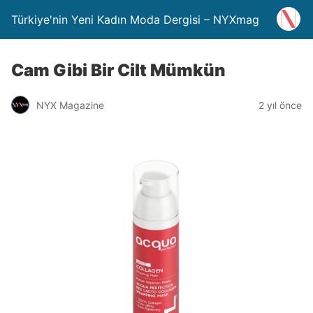
Türkiye'nin Yeni Kadın Moda Dergisi – NYXmag
Cam Gibi Bir Cilt Mümkün
NYX Magazine
2 yıl önce