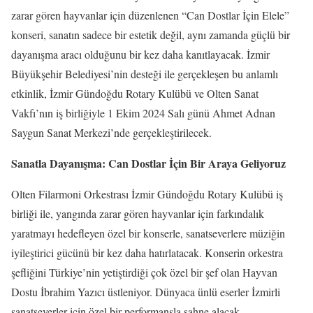
zarar gören hayvanlar için düzenlenen “Can Dostlar İçin Elele”
konseri, sanatın sadece bir estetik değil, aynı zamanda güçlü bir
dayanışma aracı olduğunu bir kez daha kanıtlayacak. İzmir
Büyükşehir Belediyesi’nin desteği ile gerçekleşen bu anlamlı
etkinlik, İzmir Gündoğdu Rotary Kulübü ve Olten Sanat
Vakfı’nın iş birliğiyle 1 Ekim 2024 Salı günü Ahmet Adnan
Saygun Sanat Merkezi’nde gerçekleştirilecek.
Sanatla Dayanışma: Can Dostlar İçin Bir Araya Geliyoruz
Olten Filarmoni Orkestrası İzmir Gündoğdu Rotary Kulübü iş
birliği ile, yangında zarar gören hayvanlar için farkındalık
yaratmayı hedefleyen özel bir konserle, sanatseverlere müziğin
iyileştirici gücünü bir kez daha hatırlatacak. Konserin orkestra
şefliğini Türkiye’nin yetiştirdiği çok özel bir şef olan Hayvan
Dostu İbrahim Yazıcı üstleniyor. Dünyaca ünlü eserler İzmirli
sanatseverler için özel bir performansla sahne alacak.