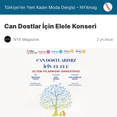
Türkiye'nin Yeni Kadın Moda Dergisi – NYXmag
Can Dostlar İçin Elele Konseri
NYX Magazine
2 yıl önce