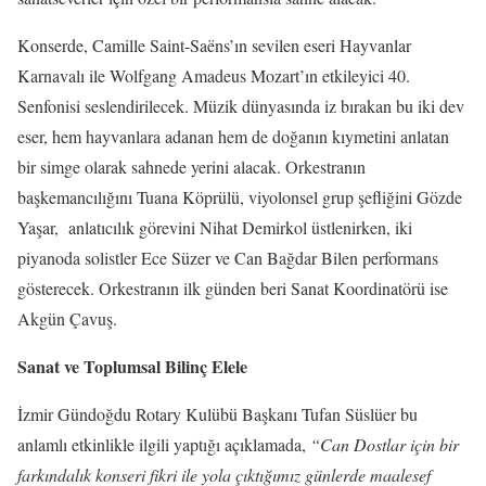
Konserde, Camille Saint-Saëns’ın sevilen eseri Hayvanlar
Karnavalı ile Wolfgang Amadeus Mozart’ın etkileyici 40.
Senfonisi seslendirilecek. Müzik dünyasında iz bırakan bu iki dev
eser, hem hayvanlara adanan hem de doğanın kıymetini anlatan
bir simge olarak sahnede yerini alacak. Orkestranın
başkemancılığını Tuana Köprülü, viyolonsel grup şefliğini Gözde
Yaşar, anlatıcılık görevini Nihat Demirkol üstlenirken, iki
piyanoda solistler Ece Süzer ve Can Bağdar Bilen performans
gösterecek. Orkestranın ilk günden beri Sanat Koordinatörü ise
Akgün Çavuş.
Sanat ve Toplumsal Bilinç Elele
İzmir Gündoğdu Rotary Kulübü Başkanı Tufan Süslüer bu
anlamlı etkinlikle ilgili yaptığı açıklamada,
“Can Dostlar için bir
farkındalık konseri fikri ile yola çıktığımız günlerde maalesef