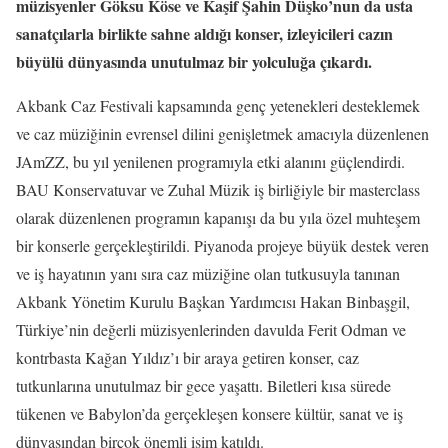
müzisyenler Göksu Köse ve Kaşif Şahin Düşko’nun da usta
sanatçılarla birlikte sahne aldığı konser, izleyicileri cazın
büyülü dünyasında unutulmaz bir yolculuğa çıkardı.
Akbank Caz Festivali kapsamında genç yetenekleri desteklemek
ve caz müziğinin evrensel dilini genişletmek amacıyla düzenlenen
JAmZZ, bu yıl yenilenen programıyla etki alanını güçlendirdi.
BAU Konservatuvar ve Zuhal Müzik iş birliğiyle bir masterclass
olarak düzenlenen programın kapanışı da bu yıla özel muhteşem
bir konserle gerçekleştirildi. Piyanoda projeye büyük destek veren
ve iş hayatının yanı sıra caz müziğine olan tutkusuyla tanınan
Akbank Yönetim Kurulu Başkan Yardımcısı Hakan Binbaşgil,
Türkiye’nin değerli müzisyenlerinden davulda Ferit Odman ve
kontrbasta Kağan Yıldız’ı bir araya getiren konser, caz
tutkunlarına unutulmaz bir gece yaşattı. Biletleri kısa sürede
tükenen ve Babylon’da gerçekleşen konsere kültür, sanat ve iş
dünyasından birçok önemli isim katıldı.