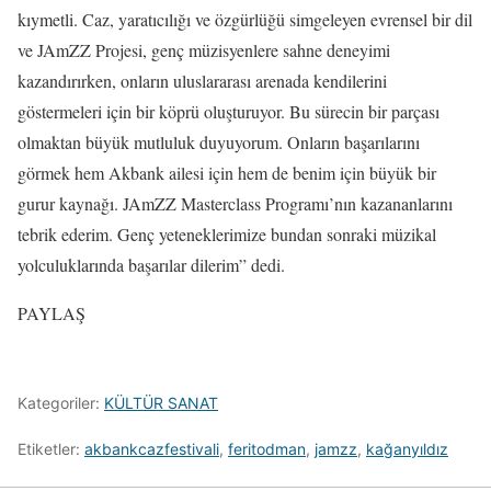
kıymetli. Caz, yaratıcılığı ve özgürlüğü simgeleyen evrensel bir dil
ve JAmZZ Projesi, genç müzisyenlere sahne deneyimi
kazandırırken, onların uluslararası arenada kendilerini
göstermeleri için bir köprü oluşturuyor. Bu sürecin bir parçası
olmaktan büyük mutluluk duyuyorum. Onların başarılarını
görmek hem Akbank ailesi için hem de benim için büyük bir
gurur kaynağı. JAmZZ Masterclass Programı’nın kazananlarını
tebrik ederim. Genç yeteneklerimize bundan sonraki müzikal
yolculuklarında başarılar dilerim” dedi.
PAYLAŞ
Kategoriler:
KÜLTÜR SANAT
Etiketler:
akbankcazfestivali
,
feritodman
,
jamzz
,
kağanyıldız