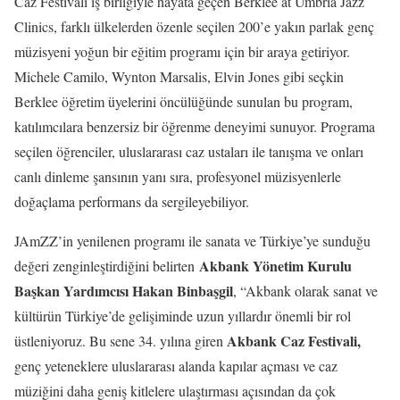
Caz Festivali iş birliğiyle hayata geçen Berklee at Umbria Jazz
Clinics, farklı ülkelerden özenle seçilen 200’e yakın parlak genç
müzisyeni yoğun bir eğitim programı için bir araya getiriyor.
Michele Camilo, Wynton Marsalis, Elvin Jones gibi seçkin
Berklee öğretim üyelerini öncülüğünde sunulan bu program,
katılımcılara benzersiz bir öğrenme deneyimi sunuyor. Programa
seçilen öğrenciler, uluslararası caz ustaları ile tanışma ve onları
canlı dinleme şansının yanı sıra, profesyonel müzisyenlerle
doğaçlama performans da sergileyebiliyor.
JAmZZ’in yenilenen programı ile sanata ve Türkiye’ye sunduğu
Akbank Yönetim Kurulu
değeri zenginleştirdiğini belirten
Başkan Yardımcısı Hakan Binbaşgil
, “Akbank olarak sanat ve
kültürün Türkiye’de gelişiminde uzun yıllardır önemli bir rol
Akbank Caz Festivali,
üstleniyoruz. Bu sene 34. yılına giren
genç yeteneklere uluslararası alanda kapılar açması ve caz
müziğini daha geniş kitlelere ulaştırması açısından da çok