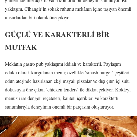
günlerinde bile açık havada konforlu bir deneyim sunuluyor. Bu
yaklaşım, Cihangir’in sokak ruhunu mekânın içine taşıyan önemli
unsurlardan biri olarak öne çıkıyor.
GÜÇLÜ VE KARAKTERLİ BİR
MUTFAK
Mekânın gastro pub yaklaşımı iddialı ve karakterli. Paylaşım
odaklı olarak kurgulanan menü; özellikle ‘smash burger’ çeşitleri,
odun ateşinde hazırlanan ekşi mayalı pizzalar ve dışı çıtır, içi sulu
dokusuyla öne çıkan ‘chicken tenders’ ile dikkat çekiyor. Kokteyl
menüsü ise dengeli reçeteleri, kaliteli içerikleri ve karakterli
sunumlarıyla deneyimin önemli bir parçasını oluşturuyor.