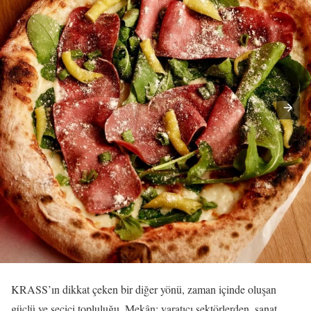
KRASS’ın dikkat çeken bir diğer yönü, zaman içinde oluşan
güçlü ve seçici topluluğu. Mekân; yaratıcı sektörlerden, sanat,