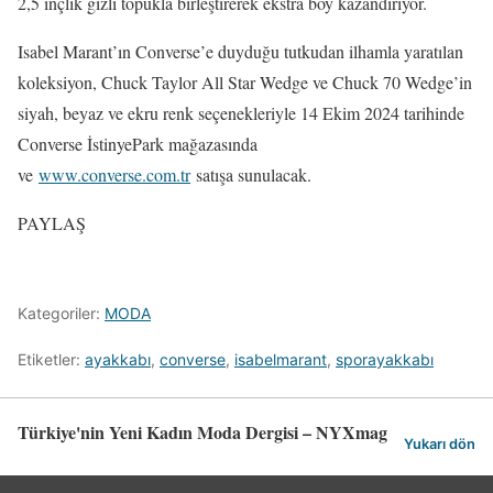
2,5 inçlik gizli topukla birleştirerek ekstra boy kazandırıyor.
Isabel Marant’ın Converse’e duyduğu tutkudan ilhamla yaratılan
koleksiyon, Chuck Taylor All Star Wedge ve Chuck 70 Wedge’in
siyah, beyaz ve ekru renk seçenekleriyle 14 Ekim 2024 tarihinde
Converse İstinyePark mağazasında
ve
www.converse.com.tr
satışa sunulacak.
PAYLAŞ
Kategoriler:
MODA
Etiketler:
ayakkabı
,
converse
,
isabelmarant
,
sporayakkabı
Türkiye'nin Yeni Kadın Moda Dergisi – NYXmag
Yukarı dön