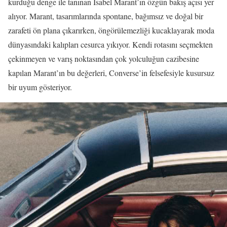
kurduğu denge ile tanınan Isabel Marant’ın özgün bakış açısı yer
alıyor. Marant, tasarımlarında spontane, bağımsız ve doğal bir
zarafeti ön plana çıkarırken, öngörülemezliği kucaklayarak moda
dünyasındaki kalıpları cesurca yıkıyor. Kendi rotasını seçmekten
çekinmeyen ve varış noktasından çok yolculuğun cazibesine
kapılan Marant’ın bu değerleri, Converse’in felsefesiyle kusursuz
bir uyum gösteriyor.