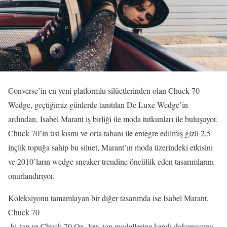
Converse’in en yeni platformlu silüetlerinden olan Chuck 70
Wedge, geçtiğimiz günlerde tanıtılan De Luxe Wedge’in
ardından, Isabel Marant iş birliği ile moda tutkunları ile buluşuyor.
Chuck 70’in üst kısmı ve orta tabanı ile entegre edilmiş gizli 2,5
inçlik topuğa sahip bu siluet, Marant’ın moda üzerindeki etkisini
ve 2010’ların wedge sneaker trendine öncülük eden tasarımlarını
onurlandırıyor.
Koleksiyonu tamamlayan bir diğer tasarımda ise Isabel Marant,
Chuck 70
hi-top ve Chuck 70 Ox, low-top modellerine kendi dokunuşunu