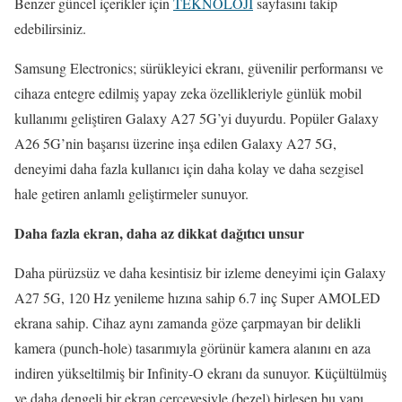
Benzer güncel içerikler için
TEKNOLOJİ
sayfasını takip
edebilirsiniz.
Samsung Electronics; sürükleyici ekranı, güvenilir performansı ve
cihaza entegre edilmiş yapay zeka özellikleriyle günlük mobil
kullanımı geliştiren Galaxy A27 5G’yi duyurdu. Popüler Galaxy
A26 5G’nin başarısı üzerine inşa edilen Galaxy A27 5G,
deneyimi daha fazla kullanıcı için daha kolay ve daha sezgisel
hale getiren anlamlı geliştirmeler sunuyor.
Daha fazla ekran, daha az dikkat dağıtıcı unsur
Daha pürüzsüz ve daha kesintisiz bir izleme deneyimi için Galaxy
A27 5G, 120 Hz yenileme hızına sahip 6.7 inç Super AMOLED
ekrana sahip. Cihaz aynı zamanda göze çarpmayan bir delikli
kamera (punch-hole) tasarımıyla görünür kamera alanını en aza
indiren yükseltilmiş bir Infinity-O ekranı da sunuyor. Küçültülmüş
ve daha dengeli bir ekran çerçevesiyle (bezel) birleşen bu yapı,