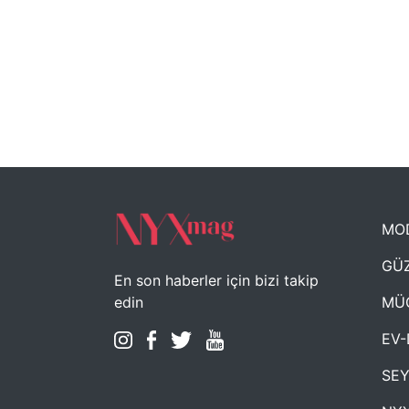
MO
GÜZ
En son haberler için bizi takip
MÜ
edin
EV-
SE