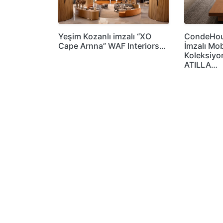
Yeşim Kozanlı imzalı “XO
CondeHous
Cape Arnna” WAF Interiors…
İmzalı Mob
Koleksiyo
ATILLA…