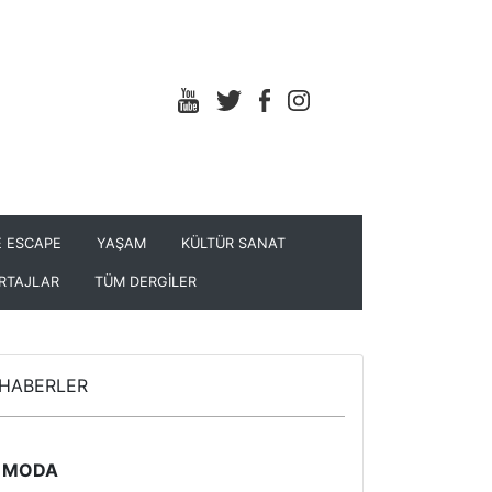
 ESCAPE
YAŞAM
KÜLTÜR SANAT
RTAJLAR
TÜM DERGİLER
HABERLER
MODA