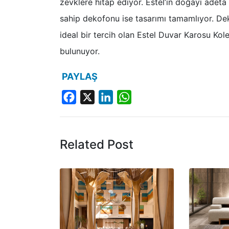
zevklere hitap ediyor. Estel’in doğayı adet
sahip dekofonu ise tasarımı tamamlıyor. Dek
ideal bir tercih olan Estel Duvar Karosu Ko
bulunuyor.
PAYLAŞ
Facebook
X
LinkedIn
WhatsApp
Related Post