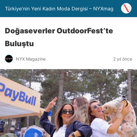
Türkiye'nin Yeni Kadın Moda Dergisi – NYXmag
Doğaseverler OutdoorFest’te
Buluştu
NYX Magazine
2 yıl önce