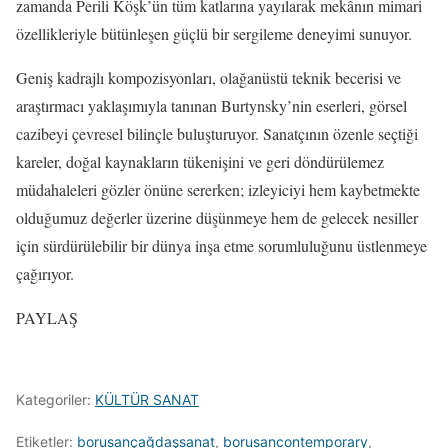
zamanda Perili Köşk’ün tüm katlarına yayılarak mekânın mimari
özellikleriyle bütünleşen güçlü bir sergileme deneyimi sunuyor.
Geniş kadrajlı kompozisyonları, olağanüstü teknik becerisi ve
araştırmacı yaklaşımıyla tanınan Burtynsky’nin eserleri, görsel
cazibeyi çevresel bilinçle buluşturuyor. Sanatçının özenle seçtiği
kareler, doğal kaynakların tükenişini ve geri döndürülemez
müdahaleleri gözler önüne sererken; izleyiciyi hem kaybetmekte
olduğumuz değerler üzerine düşünmeye hem de gelecek nesiller
için sürdürülebilir bir dünya inşa etme sorumluluğunu üstlenmeye
çağırıyor.
PAYLAŞ
Kategoriler:
KÜLTÜR SANAT
Etiketler:
borusançağdaşsanat
,
borusancontemporary
,