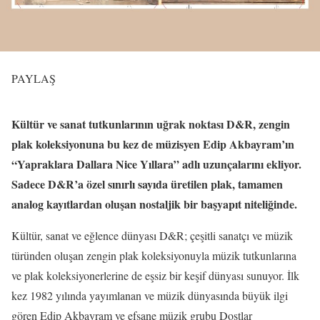
PAYLAŞ
Kültür ve sanat tutkunlarının uğrak noktası D&R, zengin
plak koleksiyonuna bu kez de müzisyen Edip Akbayram’ın
“Yapraklara Dallara Nice Yıllara” adlı uzunçalarını ekliyor.
Sadece D&R’a özel sınırlı sayıda üretilen plak, tamamen
analog kayıtlardan oluşan nostaljik bir başyapıt niteliğinde.
Kültür, sanat ve eğlence dünyası D&R; çeşitli sanatçı ve müzik
türünden oluşan zengin plak koleksiyonuyla müzik tutkunlarına
ve plak koleksiyonerlerine de eşsiz bir keşif dünyası sunuyor. İlk
kez 1982 yılında yayımlanan ve müzik dünyasında büyük ilgi
gören Edip Akbayram ve efsane müzik grubu Dostlar