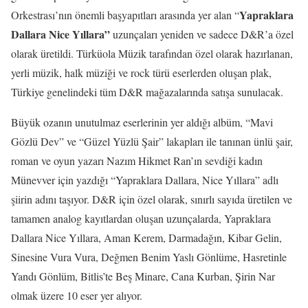
Yapraklara
Orkestrası’nın önemli başyapıtları arasında yer alan “
Dallara Nice Yıllara”
uzunçaları yeniden ve sadece D&R’a özel
olarak üretildi. Türküola Müzik tarafından özel olarak hazırlanan,
yerli müzik, halk müziği ve rock türü eserlerden oluşan plak,
Türkiye genelindeki tüm D&R mağazalarında satışa sunulacak.
Büyük ozanın unutulmaz eserlerinin yer aldığı albüm, “Mavi
Gözlü Dev” ve “Güzel Yüzlü Şair” lakapları ile tanınan ünlü şair,
roman ve oyun yazarı Nazım Hikmet Ran’ın sevdiği kadın
Münevver için yazdığı “Yapraklara Dallara, Nice Yıllara” adlı
şiirin adını taşıyor. D&R için özel olarak, sınırlı sayıda üretilen ve
tamamen analog kayıtlardan oluşan uzunçalarda, Yapraklara
Dallara Nice Yıllara, Aman Kerem, Darmadağın, Kibar Gelin,
Sinesine Vura Vura, Değmen Benim Yaslı Gönlüme, Hasretinle
Yandı Gönlüm, Bitlis’te Beş Minare, Cana Kurban, Şirin Nar
olmak üzere 10 eser yer alıyor.