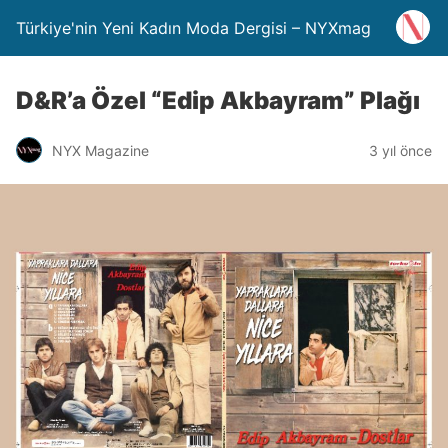
Türkiye'nin Yeni Kadın Moda Dergisi – NYXmag
D&R’a Özel “Edip Akbayram” Plağı
NYX Magazine
3 yıl önce