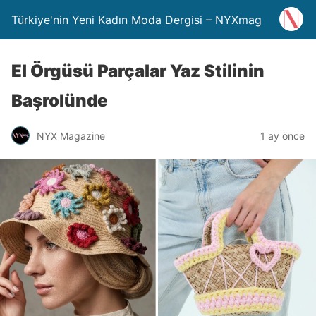
Türkiye'nin Yeni Kadın Moda Dergisi – NYXmag
El Örgüsü Parçalar Yaz Stilinin
Başrolünde
NYX Magazine
1 ay önce