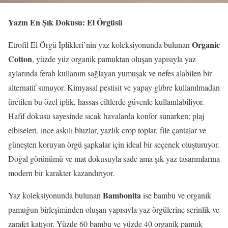
Yazın En Şık Dokusu: El Örgüsü
Organic
Etrofil El Örgü İplikleri’nin yaz koleksiyonunda bulunan
Cotton
, yüzde yüz organik pamuktan oluşan yapısıyla yaz
aylarında ferah kullanım sağlayan yumuşak ve nefes alabilen bir
alternatif sunuyor. Kimyasal pestisit ve yapay gübre kullanılmadan
üretilen bu özel iplik, hassas ciltlerde güvenle kullanılabiliyor.
Hafif dokusu sayesinde sıcak havalarda konfor sunarken; plaj
elbiseleri, ince askılı bluzlar, yazlık crop toplar, file çantalar ve
güneşten koruyan örgü şapkalar için ideal bir seçenek oluşturuyor.
Doğal görünümü ve mat dokusuyla sade ama şık yaz tasarımlarına
modern bir karakter kazandırıyor.
Bambonita
Yaz koleksiyonunda bulunan
ise bambu ve organik
pamuğun birleşiminden oluşan yapısıyla yaz örgülerine serinlik ve
zarafet katıyor. Yüzde 60 bambu ve yüzde 40 organik pamuk