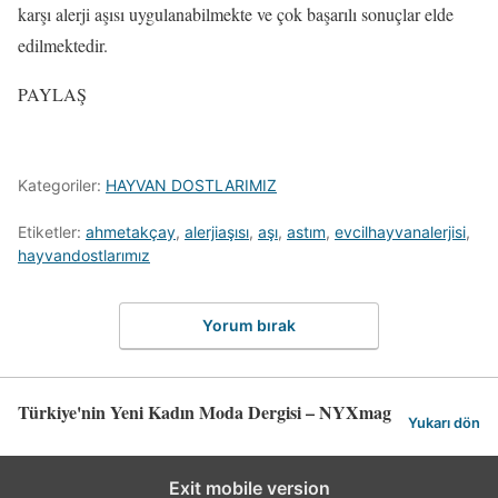
karşı alerji aşısı uygulanabilmekte ve çok başarılı sonuçlar elde
edilmektedir.
PAYLAŞ
Kategoriler:
HAYVAN DOSTLARIMIZ
Etiketler:
ahmetakçay
,
alerjiaşısı
,
aşı
,
astım
,
evcilhayvanalerjisi
,
hayvandostlarımız
Yorum bırak
Türkiye'nin Yeni Kadın Moda Dergisi – NYXmag
Yukarı dön
Exit mobile version