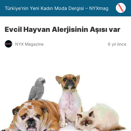
Türkiye'nin Yeni Kadın Moda Dergisi – NYXmag
Evcil Hayvan Alerjisinin Aşısı var
NYX Magazine
6 yıl önce