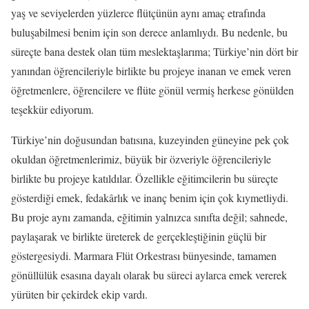
yaş ve seviyelerden yüzlerce flütçünün aynı amaç etrafında
buluşabilmesi benim için son derece anlamlıydı. Bu nedenle, bu
süreçte bana destek olan tüm meslektaşlarıma; Türkiye’nin dört bir
yanından öğrencileriyle birlikte bu projeye inanan ve emek veren
öğretmenlere, öğrencilere ve flüte gönül vermiş herkese gönülden
teşekkür ediyorum.
Türkiye’nin doğusundan batısına, kuzeyinden güneyine pek çok
okuldan öğretmenlerimiz, büyük bir özveriyle öğrencileriyle
birlikte bu projeye katıldılar. Özellikle eğitimcilerin bu süreçte
gösterdiği emek, fedakârlık ve inanç benim için çok kıymetliydi.
Bu proje aynı zamanda, eğitimin yalnızca sınıfta değil; sahnede,
paylaşarak ve birlikte üreterek de gerçekleştiğinin güçlü bir
göstergesiydi. Marmara Flüt Orkestrası bünyesinde, tamamen
gönüllülük esasına dayalı olarak bu süreci aylarca emek vererek
yürüten bir çekirdek ekip vardı.