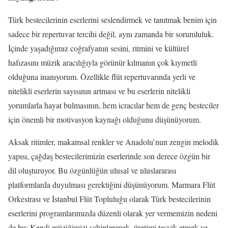
Türk bestecilerinin eserlerini seslendirmek ve tanıtmak benim için
sadece bir repertuvar tercihi değil, aynı zamanda bir sorumluluk.
İçinde yaşadığımız coğrafyanın sesini, ritmini ve kültürel
hafızasını müzik aracılığıyla görünür kılmanın çok kıymetli
olduğuna inanıyorum. Özellikle flüt repertuvarında yerli ve
nitelikli eserlerin sayısının artması ve bu eserlerin nitelikli
yorumlarla hayat bulmasının, hem icracılar hem de genç besteciler
için önemli bir motivasyon kaynağı olduğunu düşünüyorum.
Aksak ritimler, makamsal renkler ve Anadolu’nun zengin melodik
yapısı, çağdaş bestecilerimizin eserlerinde son derece özgün bir
dil oluşturuyor. Bu özgünlüğün ulusal ve uluslararası
platformlarda duyulması gerektiğini düşünüyorum. Marmara Flüt
Orkestrası ve İstanbul Flüt Topluluğu olarak Türk bestecilerinin
eserlerini programlarımızda düzenli olarak yer vermemizin nedeni
de bu: Kendi müziğimizi sahiplenmek, üretimi teşvik etmek ve