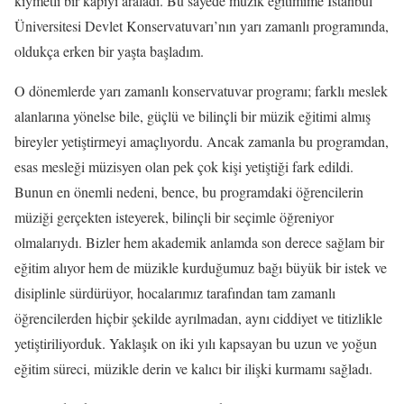
kıymetli bir kapıyı araladı. Bu sayede müzik eğitimime İstanbul
Üniversitesi Devlet Konservatuvarı’nın yarı zamanlı programında,
oldukça erken bir yaşta başladım.
O dönemlerde yarı zamanlı konservatuvar programı; farklı meslek
alanlarına yönelse bile, güçlü ve bilinçli bir müzik eğitimi almış
bireyler yetiştirmeyi amaçlıyordu. Ancak zamanla bu programdan,
esas mesleği müzisyen olan pek çok kişi yetiştiği fark edildi.
Bunun en önemli nedeni, bence, bu programdaki öğrencilerin
müziği gerçekten isteyerek, bilinçli bir seçimle öğreniyor
olmalarıydı. Bizler hem akademik anlamda son derece sağlam bir
eğitim alıyor hem de müzikle kurduğumuz bağı büyük bir istek ve
disiplinle sürdürüyor, hocalarımız tarafından tam zamanlı
öğrencilerden hiçbir şekilde ayrılmadan, aynı ciddiyet ve titizlikle
yetiştiriliyorduk. Yaklaşık on iki yılı kapsayan bu uzun ve yoğun
eğitim süreci, müzikle derin ve kalıcı bir ilişki kurmamı sağladı.