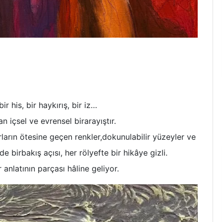
r his, bir haykırış, bir iz…
an içsel ve evrensel birarayıştır.
rların ötesine geçen renkler,dokunulabilir yüzeyler ve
e birbakış açısı, her rölyefte bir hikâye gizli.
r anlatının parçası hâline geliyor.