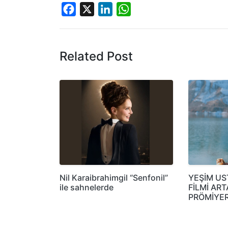
Facebook
X
LinkedIn
WhatsApp
Related Post
Nil Karaibrahimgil “Senfonil”
YEŞİM US
ile sahnelerde
FİLMİ AR
PRÖMİYER