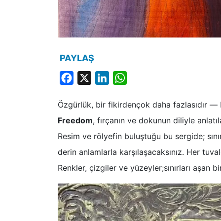
PAYLAŞ
Facebook
X
LinkedIn
WhatsApp
Özgürlük, bir fikirdençok daha fazlasıdır — bi
Freedom
, fırçanın ve dokunun diliyle anlatıl
Resim ve rölyefin buluştuğu bu sergide; sını
derin anlamlarla karşılaşacaksınız. Her tuvald
Renkler, çizgiler ve yüzeyler;sınırları aşan bi