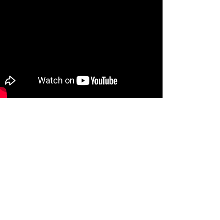
NYXmag 2. Yaş Kutlama Etkinliği