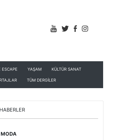
 ESCAPE
YAŞAM
KÜLTÜR SANAT
RTAJLAR
TÜM DERGİLER
HABERLER
MODA