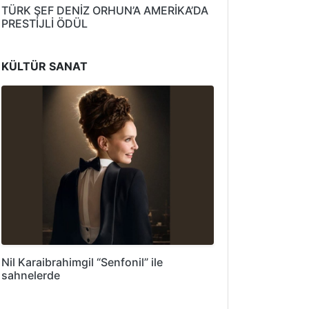
TÜRK ŞEF DENİZ ORHUN’A AMERİKA’DA
PRESTİJLİ ÖDÜL
KÜLTÜR SANAT
Nil Karaibrahimgil “Senfonil” ile
sahnelerde