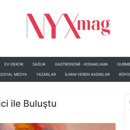
EV-DEKOR
SAĞLIK
GASTRONOMİ - KONAKLAMA
GURME
SOSYAL MEDYA
YAZARLAR
İLHAM VEREN KADINLAR
RÖPO
ci ile Buluştu