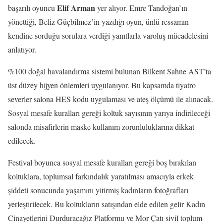
Elif Arman
başarılı oyuncu
yer alıyor. Emre Tandoğan’ın
yönettiği, Beliz Güçbilmez’in yazdığı oyun, ünlü ressamın
kendine sorduğu sorulara verdiği yanıtlarla varoluş mücadelesini
anlatıyor.
%100 doğal havalandırma sistemi bulunan Bilkent Sahne AST’ta
üst düzey hijyen önlemleri uygulanıyor. Bu kapsamda tiyatro
severler salona HES kodu uygulaması ve ateş ölçümü ile alınacak.
Sosyal mesafe kuralları gereği koltuk sayısının yarıya indirileceği
salonda misafirlerin maske kullanım zorunluluklarına dikkat
edilecek.
Festival boyunca sosyal mesafe kuralları gereği boş bırakılan
koltuklara, toplumsal farkındalık yaratılması amacıyla erkek
şiddeti sonucunda yaşamını yitirmiş kadınların fotoğrafları
yerleştirilecek. Bu koltukların satışından elde edilen gelir Kadın
Cinayetlerini Durduracağız Platformu ve Mor Çatı sivil toplum