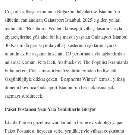
Coşkulu yılbaşı sezonunda Boğaz’ın dalgaları ve İstanbul’un
silüetini canlandıran Galataport İstanbul, 2025’e giden yolları
aydınlattı. “Bosphorus Winter” konseptli yılbaşı tasarımlarıyla
ziyaretçilerine göz alıcı bir kış masalı yaşatan Galataport İstanbul,
30 Kasım’da geri sayımla yılbaşı süslerinin ışıklarını açarak
unutulmaz bir akşama imza attı. DJ performansıyla taçlandırılan
anlarda; Komün, Rita Deli, Starbucks ve The Popülist ikramlarda
bulunurken; Fiolas misafirlere özel ürünlerinden hediye etti.
Özgünlüğüyle dikkat çeken “Bosphorus Winter” teması, yılbaşı
dönemi boyunca Galataport İstanbul’un her noktasına ışık
saçmayı sürdürecek.
Paket Postanesi Yeni Yıla Yeniliklerle Giriyor
İstanbul’un en güzel manzaralarından birine ev sahipliği yapan
Paket Postanesi, heyecan verici yenilikleriyle yılbaşı coşkusunu