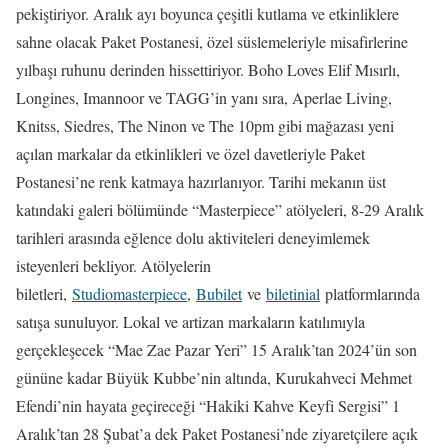
pekiştiriyor. Aralık ayı boyunca çeşitli kutlama ve etkinliklere
sahne olacak Paket Postanesi, özel süslemeleriyle misafirlerine
yılbaşı ruhunu derinden hissettiriyor. Boho Loves Elif Mısırlı,
Longines, Imannoor ve TAGG’in yanı sıra, Aperlae Living,
Knitss, Siedres, The Ninon ve The 10pm gibi mağazası yeni
açılan markalar da etkinlikleri ve özel davetleriyle Paket
Postanesi’ne renk katmaya hazırlanıyor. Tarihi mekanın üst
katındaki galeri bölümünde “Masterpiece” atölyeleri, 8-29 Aralık
tarihleri arasında eğlence dolu aktiviteleri deneyimlemek
isteyenleri bekliyor. Atölyelerin
biletleri,
Studiomasterpiece
,
Bubilet
ve
biletinial
platformlarında
satışa sunuluyor. Lokal ve artizan markaların katılımıyla
gerçekleşecek “Mae Zae Pazar Yeri” 15 Aralık’tan 2024’ün son
gününe kadar Büyük Kubbe’nin altında, Kurukahveci Mehmet
Efendi’nin hayata geçireceği “Hakiki Kahve Keyfi Sergisi” 1
Aralık’tan 28 Şubat’a dek Paket Postanesi’nde ziyaretçilere açık