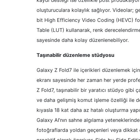
oluşturuculara kolaylık sağlıyor. Videolar;
bit High Efficiency Video Coding (HEVC) 
Table (LUT) kullanarak, renk derecelendirme
sayesinde daha kolay düzenlenebiliyor.
Taşınabilir düzenleme stüdyosu
Galaxy Z Fold7 ile içerikleri düzenlemek iç
ekranı sayesinde her zaman her yerde pro
Z Fold7, taşınabilir bir yaratıcı stüdyo gibi 
ve daha gelişmiş komut işleme özelliği ile 
kıyasla 18 kat daha az hatalı oluşturma ya
Galaxy AI’nın sahne algılama yeteneklerinde
fotoğraflarda yoldan geçenleri veya dikkat d
proaktif olarak öneriyor. Side-by-Side Editin