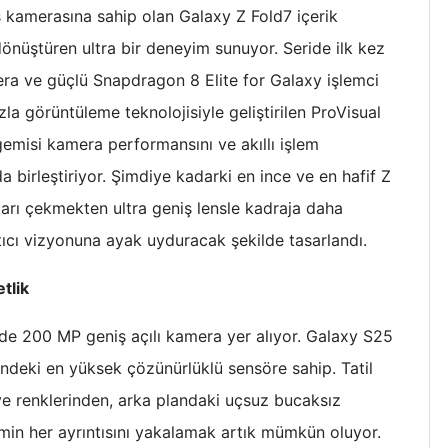
ş kamerasına sahip olan Galaxy Z Fold7 içerik
nüştüren ultra bir deneyim sunuyor. Seride ilk kez
ra ve güçlü Snapdragon 8 Elite for Galaxy işlemci
la görüntüleme teknolojisiyle geliştirilen ProVisual
gemisi kamera performansını ve akıllı işlem
a birleştiriyor. Şimdiye kadarki en ince ve en hafif Z
ları çekmekten ultra geniş lensle kadraja daha
atıcı vizyonuna ayak uyduracak şekilde tasarlandı.
tlik
nde 200 MP geniş açılı kamera yer alıyor. Galaxy S25
indeki en yüksek çözünürlüklü sensöre sahip. Tatil
 ve renklerinden, arka plandaki uçsuz bucaksız
imin her ayrıntısını yakalamak artık mümkün oluyor.