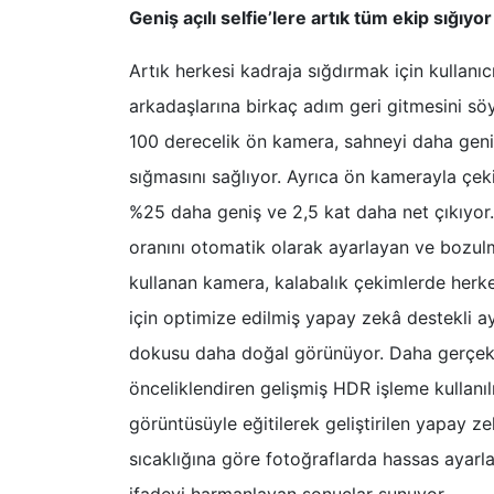
Geniş açılı selfie’lere artık tüm ekip sığıyor
Artık herkesi kadraja sığdırmak için kullan
arkadaşlarına birkaç adım geri gitmesini sö
100 derecelik ön kamera, sahneyi daha geni
sığmasını sağlıyor. Ayrıca ön kamerayla çeki
%25 daha geniş ve 2,5 kat daha net çıkıyor. 
oranını otomatik olarak ayarlayan ve bozulm
kullanan kamera, kalabalık çekimlerde herke
için optimize edilmiş yapay zekâ destekli ay
dokusu daha doğal görünüyor. Daha gerçekçi
önceliklendiren gelişmiş HDR işleme kullanıl
görüntüsüyle eğitilerek geliştirilen yapay ze
sıcaklığına göre fotoğraflarda hassas ayarl
ifadeyi harmanlayan sonuçlar sunuyor.