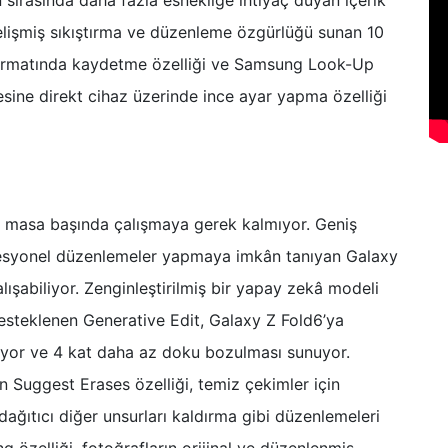
 gelişmiş sıkıştırma ve düzenleme özgürlüğü sunan 10
formatında kaydetme özelliği ve Samsung Look-Up
sine direkt cihaz üzerinde ince ayar yapma özelliği
in masa başında çalışmaya gerek kalmıyor. Geniş
fesyonel düzenlemeler yapmaya imkân tanıyan Galaxy
çalışabiliyor. Zenginleştirilmiş bir yapay zekâ modeli
desteklenen Generative Edit, Galaxy Z Fold6’ya
pıyor ve 4 kat daha az doku bozulması sunuyor.
n Suggest Erases özelliği, temiz çekimler için
ağıtıcı diğer unsurları kaldırma gibi düzenlemeleri
g özelliği, fotoğrafların orijinal ve düzenlenmiş