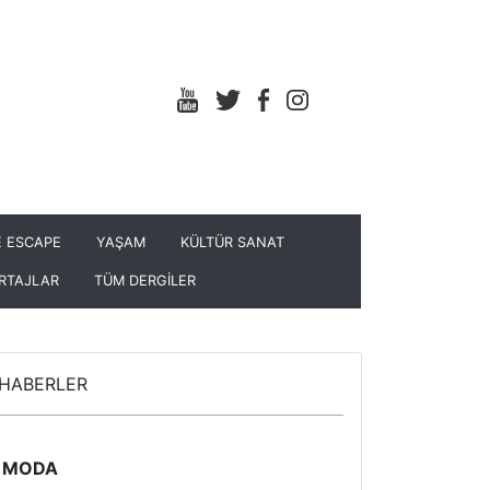
 ESCAPE
YAŞAM
KÜLTÜR SANAT
RTAJLAR
TÜM DERGİLER
HABERLER
MODA