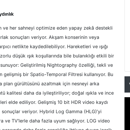
ydınlık
yen ve her sahneyi optimize eden yapay zekâ destekli
rlak sonuçları veriyor. Akşam konserinin veya
rpıcı netlikte kaydedilebiliyor. Hareketleri ve ışığı
rlu düşük ışık koşullarında bile bulanıklığı etkili bir
 sunuyor: Geliştirilmiş Nightography özelliği, tekli ve
en gelişmiş bir Spatio-Temporal Filtresi kullanıyor. Bu
rka plan gürültüsünü azaltmak için nesneyi arka
kalitesi daha da iyileştiriliyor; doğal ışıkla ve ince
leri elde ediliyor. Gelişmiş 10 bit HDR video kaydı
yi sonuçlar veriyor. Hybrid Log Gamma (HLG)’yi
ra ve TV’lerle daha fazla uyum sağlıyor. LOG video
 sırasında daha fazla esnekliğe ihtiyaç duyan içerik