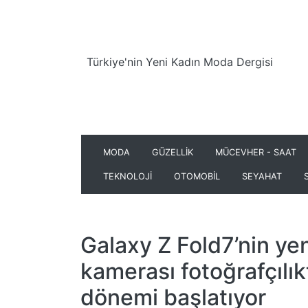
Türkiye'nin Yeni Kadın Moda Dergisi
MODA
GÜZELLİK
MÜCEVHER - SAAT
TEKNOLOJİ
OTOMOBİL
SEYAHAT
Galaxy Z Fold7’nin yen
kamerası fotoğrafçılık
dönemi başlatıyor