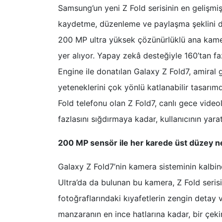
Samsung’un yeni Z Fold serisinin en gelişmi
kaydetme, düzenleme ve paylaşma şeklini dö
200 MP ultra yüksek çözünürlüklü ana kame
yer alıyor. Yapay zekâ desteğiyle 160’tan faz
Engine ile donatılan Galaxy Z Fold7, amiral 
yeteneklerini çok yönlü katlanabilir tasarımd
Fold telefonu olan Z Fold7, canlı gece video
fazlasını sığdırmaya kadar, kullanıcının yar
200 MP sensör ile her karede üst düzey ne
Galaxy Z Fold7’nin kamera sisteminin kalbi
Ultra’da da bulunan bu kamera, Z Fold seris
fotoğraflarındaki kıyafetlerin zengin detay
manzaranın en ince hatlarına kadar, bir çek