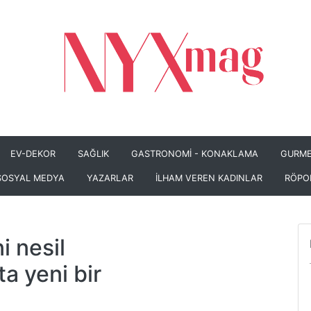
EV-DEKOR
SAĞLIK
GASTRONOMİ - KONAKLAMA
GURME
SOSYAL MEDYA
YAZARLAR
İLHAM VEREN KADINLAR
RÖPO
i nesil
ta yeni bir