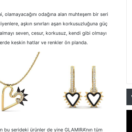
ini, olamayacağını odağına alan muhteşem bir seri
” diyenlere, aşkın sınırları aşan korkusuzluğuna güç
 almayı seven, cesur, korkusuz, kendi gibi olmayı
erde keskin hatlar ve renkler ön planda.
kan bu serideki ürünler de yine GLAMIRA’nın tüm