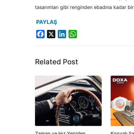
tasarımları gibi renginden ebadına kadar birço
PAYLAŞ
Facebook
X
LinkedIn
WhatsApp
Related Post
Zaman ve Hız Yeniden
Konyalı Sa