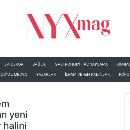
EV-DEKOR
SAĞLIK
GASTRONOMİ - KONAKLAMA
GURME
SOSYAL MEDYA
YAZARLAR
İLHAM VEREN KADINLAR
RÖPO
em
n yeni
 halini