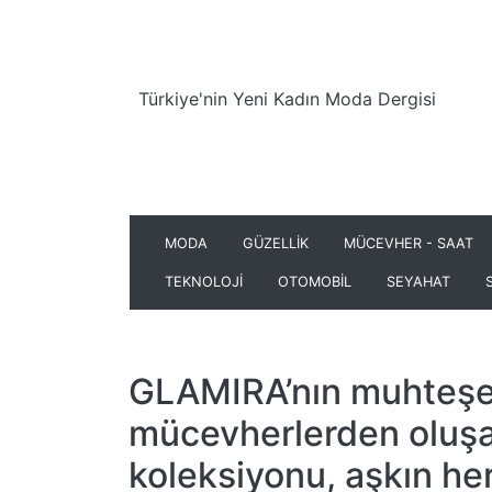
Türkiye'nin Yeni Kadın Moda Dergisi
MODA
GÜZELLİK
MÜCEVHER - SAAT
TEKNOLOJİ
OTOMOBİL
SEYAHAT
GLAMIRA’nın muhteş
mücevherlerden oluşa
koleksiyonu, aşkın her