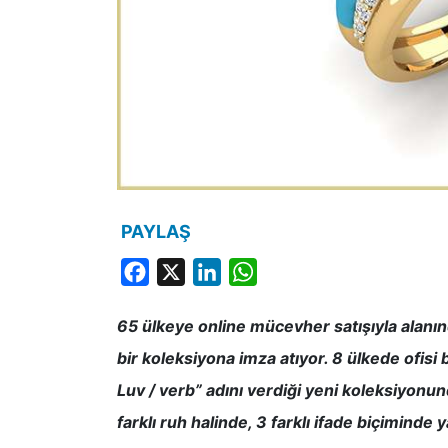
PAYLAŞ
Facebook
X
LinkedIn
WhatsApp
65 ülkeye online mücevher satışıyla alanı
bir koleksiyona imza atıyor. 8 ülkede ofi
Luv / verb” adını verdiği yeni koleksiyonu
farklı ruh halinde, 3 farklı ifade biçiminde 