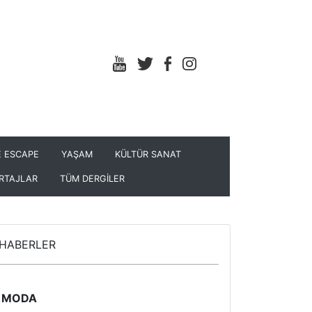
 ESCAPE
YAŞAM
KÜLTÜR SANAT
RTAJLAR
TÜM DERGİLER
HABERLER
MODA