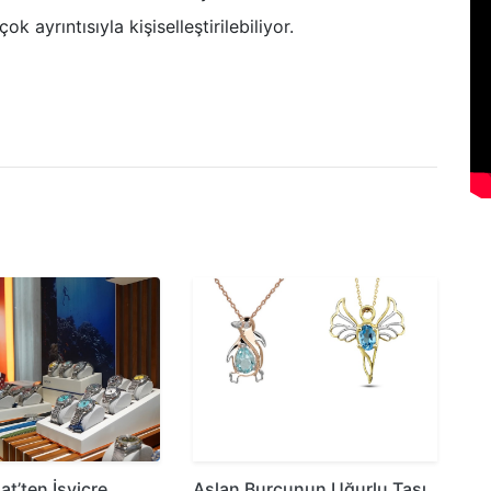
k ayrıntısıyla kişiselleştirilebiliyor.
at’ten İsviçre
Aslan Burcunun Uğurlu Taşı