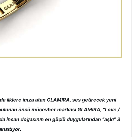
nda ilklere imza atan GLAMIRA, ses getirecek yeni
si bulunan öncü mücevher markası GLAMIRA, “Love /
nda insan doğasının en güçlü duygularından “aşkı” 3
yansıtıyor.