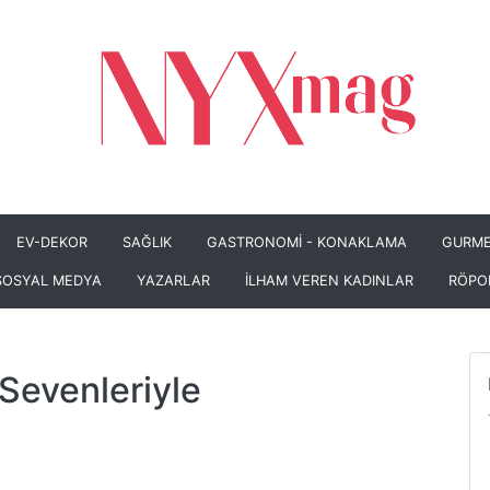
EV-DEKOR
SAĞLIK
GASTRONOMİ - KONAKLAMA
GURME
SOSYAL MEDYA
YAZARLAR
İLHAM VEREN KADINLAR
RÖPO
Sevenleriyle