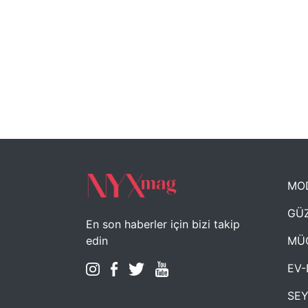
MO
GÜZ
En son haberler için bizi takip
MÜ
edin
EV-
SE