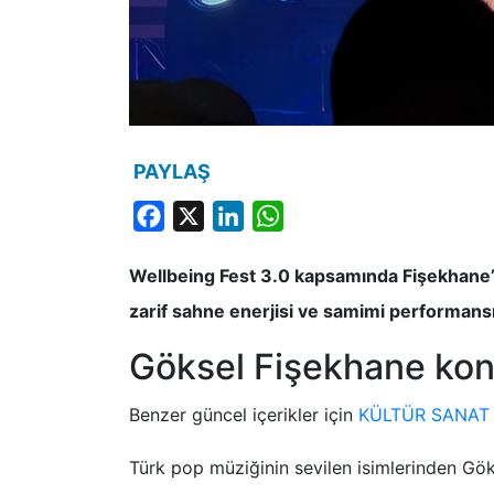
PAYLAŞ
Facebook
X
LinkedIn
WhatsApp
Wellbeing Fest 3.0 kapsamında Fişekhane’de
zarif sahne enerjisi ve samimi performansıy
Göksel Fişekhane kon
Benzer güncel içerikler için
KÜLTÜR SANAT
Türk pop müziğinin sevilen isimlerinden Gö