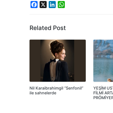
Facebook
X
LinkedIn
WhatsApp
Related Post
Nil Karaibrahimgil “Senfonil”
YEŞİM US
ile sahnelerde
FİLMİ AR
PRÖMİYER