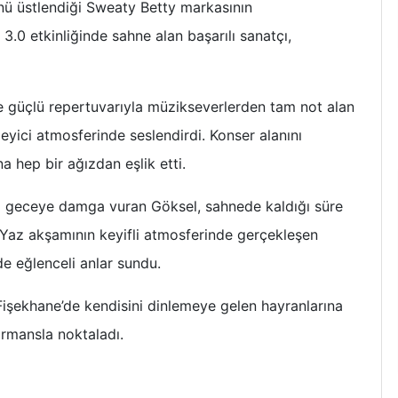
ünü üstlendiği Sweaty Betty markasının
.0 etkinliğinde sahne alan başarılı sanatçı,
 güçlü repertuvarıyla müzikseverlerden tam not alan
ileyici atmosferinde seslendirdi. Konser alanını
na hep bir ağızdan eşlik etti.
la geceye damga vuran Göksel, sahnede kaldığı süre
. Yaz akşamının keyifli atmosferinde gerçekleşen
 eğlenceli anlar sundu.
 Fişekhane’de kendisini dinlemeye gelen hayranlarına
rmansla noktaladı.