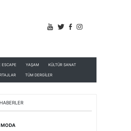
 ESCAPE
YAŞAM
KÜLTÜR SANAT
RTAJLAR
TÜM DERGİLER
HABERLER
MODA