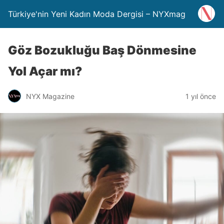
Türkiye'nin Yeni Kadın Moda Dergisi – NYXmag
Göz Bozukluğu Baş Dönmesine
Yol Açar mı?
NYX Magazine
1 yıl önce