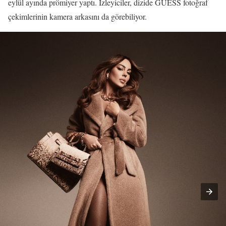
eylül ayında prömiyer yaptı. İzleyiciler, dizide GUESS fotoğraf
çekimlerinin kamera arkasını da görebiliyor.