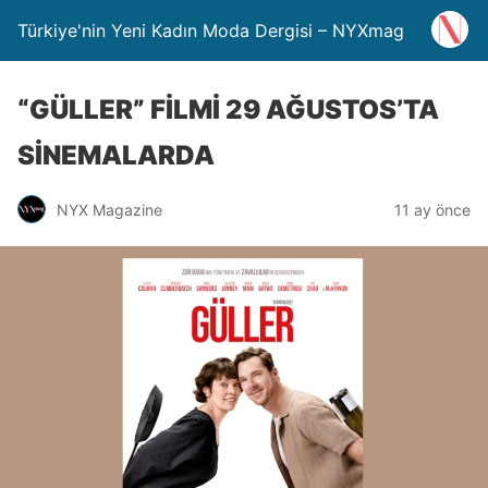
Türkiye'nin Yeni Kadın Moda Dergisi – NYXmag
“GÜLLER” FİLMİ 29 AĞUSTOS’TA
SİNEMALARDA
NYX Magazine
11 ay önce