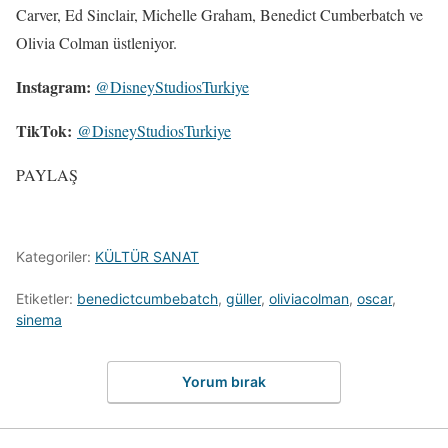
Carver, Ed Sinclair, Michelle Graham, Benedict Cumberbatch ve
Olivia Colman üstleniyor.
Instagram:
@DisneyStudiosTurkiye
TikTok:
@DisneyStudiosTurkiye
PAYLAŞ
Kategoriler:
KÜLTÜR SANAT
Etiketler:
benedictcumbebatch
,
güller
,
oliviacolman
,
oscar
,
sinema
Yorum bırak