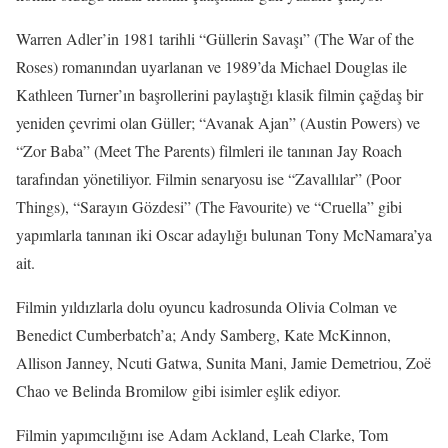
Warren Adler’in 1981 tarihli “Güllerin Savaşı” (The War of the
Roses) romanından uyarlanan ve 1989’da Michael Douglas ile
Kathleen Turner’ın başrollerini paylaştığı klasik filmin çağdaş bir
yeniden çevrimi olan Güller; “Avanak Ajan” (Austin Powers) ve
“Zor Baba” (Meet The Parents) filmleri ile tanınan Jay Roach
tarafından yönetiliyor. Filmin senaryosu ise “Zavallılar” (Poor
Things), “Sarayın Gözdesi” (The Favourite) ve “Cruella” gibi
yapımlarla tanınan iki Oscar adaylığı bulunan Tony McNamara’ya
ait.
Filmin yıldızlarla dolu oyuncu kadrosunda Olivia Colman ve
Benedict Cumberbatch’a; Andy Samberg, Kate McKinnon,
Allison Janney, Ncuti Gatwa, Sunita Mani, Jamie Demetriou, Zoë
Chao ve Belinda Bromilow gibi isimler eşlik ediyor.
Filmin yapımcılığını ise Adam Ackland, Leah Clarke, Tom