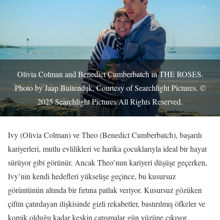
Olivia Colman and Benedict Cumberbatch in THE ROSES.
Photo by Jaap Buitendijk, Courtesy of Searchlight Pictures. ©
2025 Searchlight Pictures All Rights Reserved.
Ivy (Olivia Colman) ve Theo (Benedict Cumberbatch), başarılı
kariyerleri, mutlu evlilikleri ve harika çocuklarıyla ideal bir hayat
sürüyor gibi görünür. Ancak Theo’nun kariyeri düşüşe geçerken,
Ivy’nin kendi hedefleri yükselişe geçince, bu kusursuz
görüntünün altında bir fırtına patlak veriyor. Kusursuz gözüken
çiftin çatırdayan ilişkisinde gizli rekabetler, bastırılmış öfkeler ve
komik olduğu kadar keskin çatışmalar gün yüzüne çıkıyor.