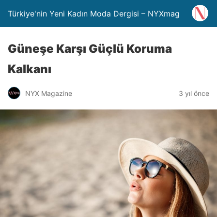
Türkiye'nin Yeni Kadın Moda Dergisi – NYXmag
Güneşe Karşı Güçlü Koruma
Kalkanı
NYX Magazine
3 yıl önce