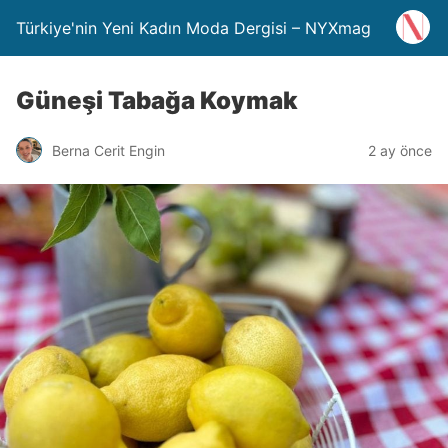
Türkiye'nin Yeni Kadın Moda Dergisi – NYXmag
Güneşi Tabağa Koymak
Berna Cerit Engin
2 ay önce