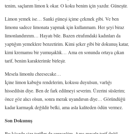
tenim, saçlarım limon k okar. O koku benim için yazdır. Güneştir.
Limon yemek ise… Sanki güneşi içime çekmek gibi. Ve ben
limonu sadece limonata yapmak için kullanmam. Her şeyi biraz
limonlandırırım… Hayatı bile. Bazen etrafımdaki kadınları da
yaptığım yemeklere benzetirim. Kimi şeker gibi bir dokunuş katar,
kimi kremamsı bir yumuşaklık… Ama en sonunda ortaya çıkan
tarif, benim karakterimle birleşir.
Mesela limonlu cheesecake…
İçine limon kabuğu rendelerim, kokusu duyulsun, varlığı
hissedilsin diye. Ben de fark edilmeyi severim. Üzerini süslerim;
önce göz alıcı olsun, sonra merak uyandırsın diye… Göründüğü
kadar karmaşık değildir belki, ama asla kaliteden ödün vermez.
Son Dokunuş
Bu köşede size tarifler de vereceğim. Ama mesele tarif değil