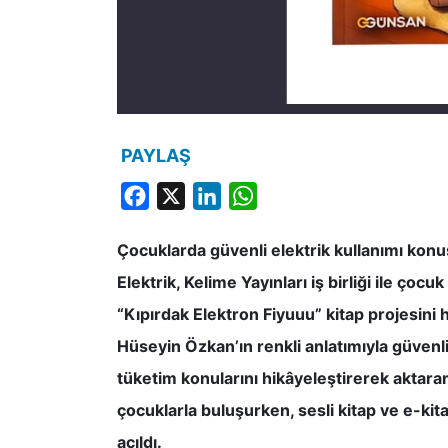
PAYLAŞ
Facebook
X
LinkedIn
WhatsApp
Çocuklarda güvenli elektrik kullanımı kon
Elektrik, Kelime Yayınları iş birliği ile çoc
“Kıpırdak Elektron Fiyuuu” kitap projesini h
Hüseyin Özkan’ın renkli anlatımıyla güvenli e
tüketim konularını hikâyeleştirerek aktaran
çocuklarla buluşurken, sesli kitap ve e-kita
açıldı.