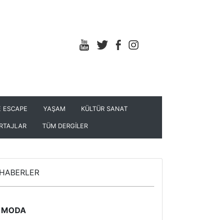
 ESCAPE
YAŞAM
KÜLTÜR SANAT
RTAJLAR
TÜM DERGİLER
HABERLER
MODA