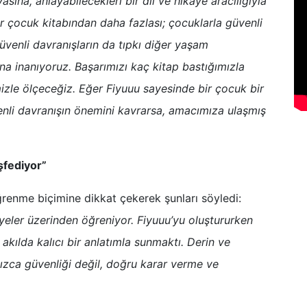
asına, anlayabilecekleri bir dil ve hikâye aracılığıyla
ir çocuk kitabından daha fazlası; çocuklarla güvenli
üvenli davranışların da tıpkı diğer yaşam
ına inanıyoruz. Başarımızı kaç kitap bastığımızla
izle ölçeceğiz. Eğer Fiyuuu sayesinde bir çocuk bir
üvenli davranışın önemini kavrarsa, amacımıza ulaşmış
şfediyor”
ğrenme biçimine dikkat çekerek şunları söyledi:
yeler üzerinden öğreniyor. Fiyuuu’yu oluştururken
kılda kalıcı bir anlatımla sunmaktı. Derin ve
ızca güvenliği değil, doğru karar verme ve