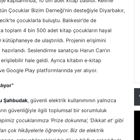
oje kapsamında, 10 bin adet kitap basıldı. Kelime
Bütün Çocuklar Bizim Derneği’nin desteğiyle Diyarbakır,
ecik’te çocuklarla buluştu. Balıkesir’de de
apta toplam 4 bin 500 adet kitap çocukların hayal
kütüphaneye de ulaştırıldı. Projenin erişimini
 hazırlandı. Seslendirme sanatçısı Harun Can’ın
rişilebilir hale geldi. Ayrıca kitabın e-kitap
 ve Google Play platformlarında yer alıyor.
lıyor”
cu Şahbudak
, güvenli elektrik kullanımının yalnızca
ın güvenliğiyle ilgili toplumsal bir sorumluluk
pimiz çocuklarımıza ‘Prize dokunma’, ‘Dikkat et’ gibi
an çok hikâyelerle öğreniyor. Biz de elektrik