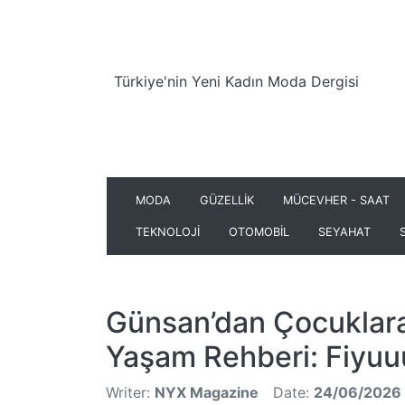
Türkiye'nin Yeni Kadın Moda Dergisi
MODA
GÜZELLİK
MÜCEVHER - SAAT
TEKNOLOJİ
OTOMOBİL
SEYAHAT
Günsan’dan Çocuklara
Yaşam Rehberi: Fiyuu
Writer:
NYX Magazine
Date:
24/06/2026