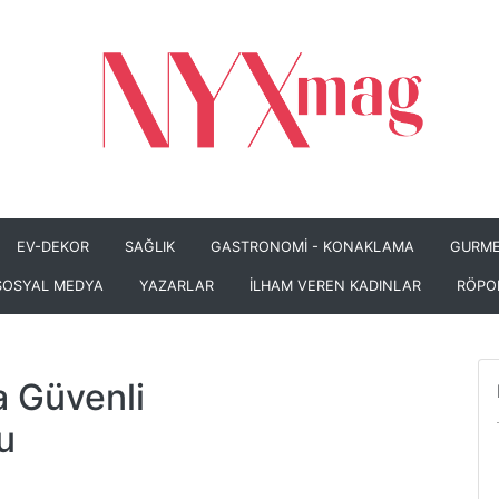
EV-DEKOR
SAĞLIK
GASTRONOMİ - KONAKLAMA
GURME
SOSYAL MEDYA
YAZARLAR
İLHAM VEREN KADINLAR
RÖPO
 Güvenli
u