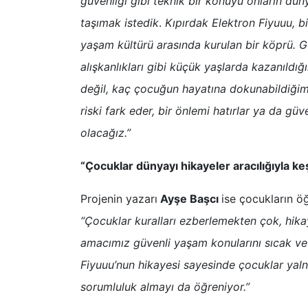
güvenliği gibi teknik bir konuyu onların düny
taşımak istedik
.
Kıpırdak Elektron Fiyuuu, b
yaşam kültürü arasında kurulan bir köprü. G
alışkanlıkları gibi küçük yaşlarda kazanıldığ
değil, kaç çocuğun hayatına dokunabildiğim
riski fark eder, bir önlemi hatırlar ya da g
olacağız.”
“Çocuklar dünyayı hikayeler aracılığıyla ke
Projenin yazarı
Ayşe Başcı
ise çocukların ö
“Çocuklar kuralları ezberlemekten çok, hika
amacımız güvenli yaşam konularını sıcak ve a
Fiyuuu’nun hikayesi sayesinde çocuklar yaln
sorumluluk almayı da öğreniyor.”