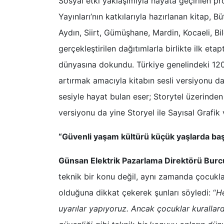
Sosyal etki yaklaşımıyla hayata geçirilen pr
Yayınları’nın katkılarıyla hazırlanan kitap, 
Aydın, Siirt, Gümüşhane, Mardin, Kocaeli, Bil
gerçekleştirilen dağıtımlarla birlikte ilk et
dünyasına dokundu. Türkiye genelindeki 120 
artırmak amacıyla kitabın sesli versiyonu da
sesiyle hayat bulan eser; Storytel üzerinden e
versiyonu da yine Storyel ile Sayısal Grafik
“Güvenli yaşam kültürü küçük yaşlarda baş
Günsan Elektrik Pazarlama Direktörü Bur
teknik bir konu değil, aynı zamanda çocuklar
olduğuna dikkat çekerek şunları söyledi: “
He
uyarılar yapıyoruz. Ancak çocuklar kurallard