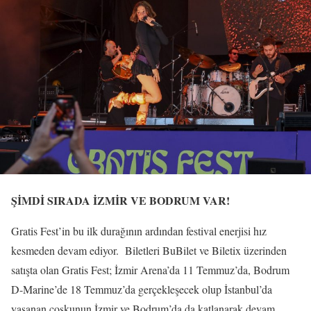
ŞİMDİ SIRADA İZMİR VE BODRUM VAR!
Gratis Fest’in bu ilk durağının ardından festival enerjisi hız
kesmeden devam ediyor. Biletleri BuBilet ve Biletix üzerinden
satışta olan Gratis Fest; İzmir Arena’da 11 Temmuz’da, Bodrum
D-Marine’de 18 Temmuz’da gerçekleşecek olup İstanbul’da
yaşanan coşkunun İzmir ve Bodrum’da da katlanarak devam