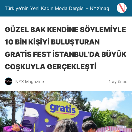
Türkiye'nin Yeni Kadın Moda Dergisi – NYXmag
GÜZEL BAK KENDİNE SÖYLEMİYLE
10 BİN KİŞİYİ BULUŞTURAN
GRATİS FEST İSTANBUL’DA BÜYÜK
COŞKUYLA GERÇEKLEŞTİ
NYX Magazine
1 ay önce